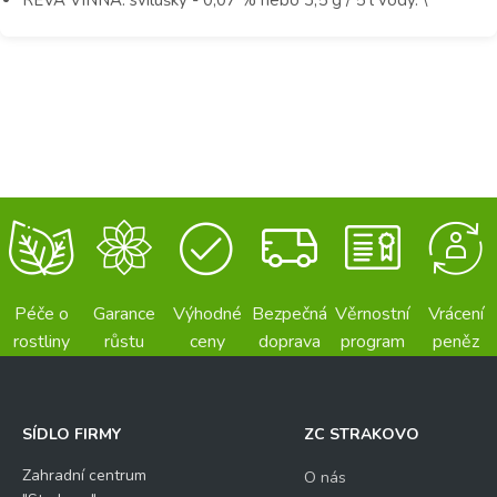
Péče o
Garance
Výhodné
Bezpečná
Věrnostní
Vrácení
rostliny
růstu
ceny
doprava
program
peněz
SÍDLO FIRMY
ZC STRAKOVO
Zahradní centrum
O nás