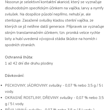
Nissorun je selektivní kontaktní akaricid, který se vyznačuje
dlouhodobým specifickým účinkem na vajíčka, larvy a nymfy
svilušek. Na dospělce působí nepřímo, nehubí je, ale
sterilizuje. Zasažené svilušky kladou sterilní vajíčka, ze
kterých se již nelíhne další generace. Přípravek se vyznačuje
silným translaminačním účinkem, tzn. proniká velice rychle
listy a hubí uvedená vývojová stádia škůdce na horních i
spodních stranách.
Ochranná lhůta:
1 až 42 dní dle druhu plodiny
Dávkování:
PECKOVINY, JÁDROVINY: svilušky - 0,07 % nebo 3,5 g / 5 l
vody.
OKRASNÉ ROSTLINY, DŘEVINY: svilušky - 0,07 % nebo 3,5
g / 5 l vody.
RÉVA VINNÁ: svilušky - 0,07 % nebo 3,5 g / 5 l vody. \