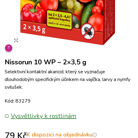
Klikněte pro zvětšení
?
Nissorun 10 WP – 2×3,5 g
Selektivní kontaktní akaricid, který se vyznačuje
dlouhodobým specifickým účinkem na vajíčka, larvy a nymfy
svilušek.
Kód: 83279
Vysvětlivky k rostlinám
79
Kč
K dispozici na objednávku