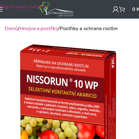
Skip to main content
0
Domů
Hnojiva a postřiky
Postřiky a ochrana rostlin