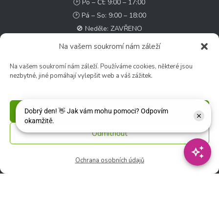
🕑 Po – Čt: 9:00 – 17:00
🕑 Pá – So: 9:00 – 18:00
🚫 Neděle: ZAVŘENO
Na vašem soukromí nám záleží
Květinářství
Na vašem soukromí nám záleží. Používáme cookies, některé jsou
🕑 Ut – Pá: 9:00 - 12:00 │ 13:00 - 17:00
nezbytné, jiné pomáhají vylepšit web a váš zážitek.
🕑 So: 9:00 – 15:00
🚫 Ne - Po: ZAVŘENO
Příjmout
Rychlý kontakt:
Odmítnout
✉️ e-shop@zcstrakovo.cz
Sledujte nás:
Ochrana osobních údajů
© 2026 Zahradní centrum "Strakovo" s.r.o. – Všechna práva vyhrazena. |