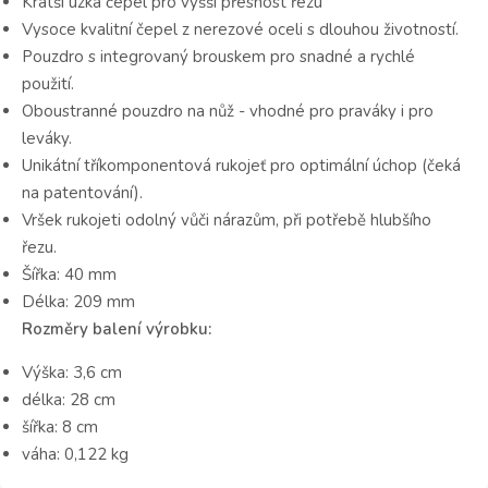
Kratší úzká čepel pro vyšší přesnost řezu
Vysoce kvalitní čepel z nerezové oceli s dlouhou životností.
Pouzdro s integrovaný brouskem pro snadné a rychlé
použití.
Oboustranné pouzdro na nůž - vhodné pro praváky i pro
leváky.
Unikátní tříkomponentová rukojeť pro optimální úchop (čeká
na patentování).
Vršek rukojeti odolný vůči nárazům, při potřebě hlubšího
řezu.
Šířka: 40 mm
Délka: 209 mm
Rozměry balení výrobku:
Výška: 3,6 cm
délka: 28 cm
šířka: 8 cm
váha: 0,122 kg