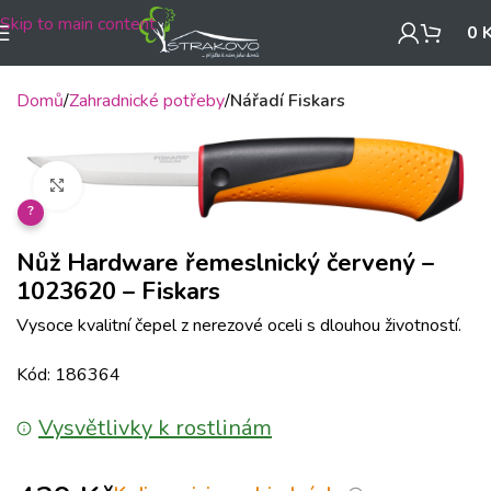
Skip to main content
0
Domů
Zahradnické potřeby
Nářadí Fiskars
Klikněte pro zvětšení
?
Nůž Hardware řemeslnický červený –
1023620 – Fiskars
Vysoce kvalitní čepel z nerezové oceli s dlouhou životností.
Kód: 186364
Vysvětlivky k rostlinám