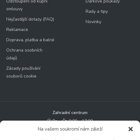
Odstoupení od kupní
Dárkové poukazy
smlouvy
Rady a tipy
Nejčastější dotazy (FAQ)
Novinky
Reklamace
Doprava, platba a balné
Ochrana osobních
údajů
Zásady používání
souborů cookie
Zahradní centrum
🕑 Po – Čt: 9:00 – 17:00
Na vašem soukromí nám záleží
🕑 Pá – So: 9:00 – 18:00
🚫 Neděle: ZAVŘENO