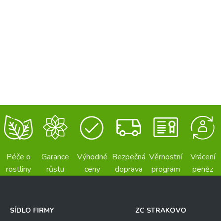
Péče o
Garance
Výhodné
Bezpečná
Věrnostní
Vrácení
rostliny
růstu
ceny
doprava
program
peněz
SÍDLO FIRMY
ZC STRAKOVO