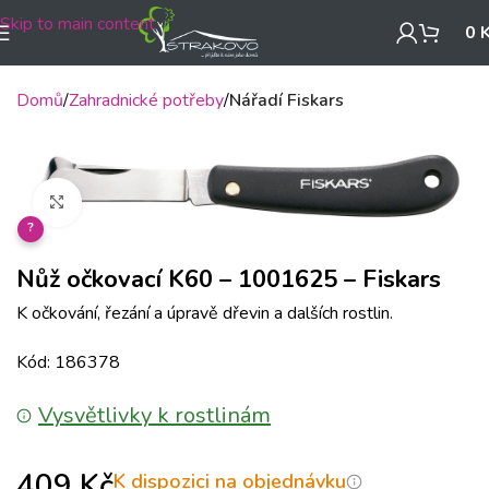
Skip to main content
0
Domů
Zahradnické potřeby
Nářadí Fiskars
Klikněte pro zvětšení
?
Nůž očkovací K60 – 1001625 – Fiskars
K očkování, řezání a úpravě dřevin a dalších rostlin.
Kód: 186378
Vysvětlivky k rostlinám
409
Kč
K dispozici na objednávku