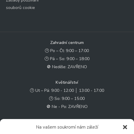
Zásady používání
souborů cookie
Zahradní centrum
🕑 Po – Čt: 9:00 – 17:00
🕑 Pá – So: 9:00 – 18:00
🚫 Neděle: ZAVŘENO
Květinářství
🕑 Ut – Pá: 9:00 - 12:00 │ 13:00 - 17:00
🕑 So: 9:00 – 15:00
🚫 Ne - Po: ZAVŘENO
Rychlý kontakt:
Na vašem soukromí nám záleží
✉️ e-shop@zcstrakovo.cz