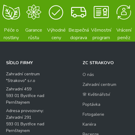
Péče o
Garance
Výhodné
Bezpečná
Věrnostní
Vrácení
rostliny
růstu
ceny
doprava
program
peněz
SÍDLO FIRMY
ZC STRAKOVO
Zahradní centrum
O nás
"Strakovo" s.r.o
Zahradní centrum
Zahradní 459
🌸 Květinářství
593 01 Bystřice nad
Pernštejnem
Poptávka
Adresa provozovny:
Fotogalerie
Zahradní 291
593 01 Bystřice nad
Kariéra
Pernštejnem
Recenze