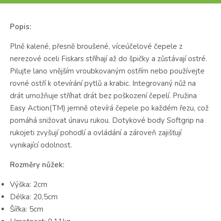
Popis:
Plně kalené, přesně broušené, víceúčelové čepele z
nerezové oceli Fiskars stříhají až do špičky a zůstávají ostré.
Pilujte lano vnějším vroubkovaným ostřím nebo používejte
rovné ostří k otevírání pytlů a krabic. Integrovaný nůž na
drát umožňuje stříhat drát bez poškození čepelí. Pružina
Easy Action(TM) jemně otevírá čepele po každém řezu, což
pomáhá snižovat únavu rukou. Dotykové body Softgrip na
rukojeti zvyšují pohodlí a ovládání a zároveň zajišťují
vynikající odolnost.
Rozměry nůžek:
Výška: 2cm
Délka: 20,5cm
Šířka: 5cm