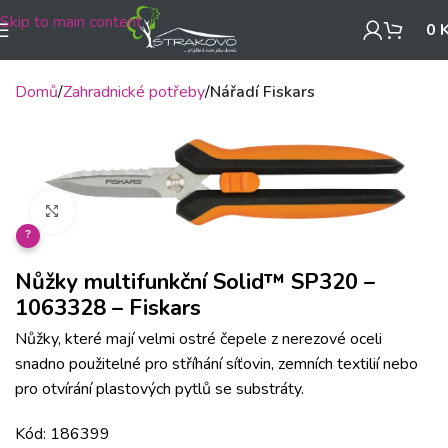
Skip to main content
0
Domů
Zahradnické potřeby
Nářadí Fiskars
Klikněte pro zvětšení
?
Nůžky multifunkční Solid™ SP320 –
1063328 – Fiskars
Nůžky, které mají velmi ostré čepele z nerezové oceli
snadno použitelné pro stříhání síťovin, zemních textilií nebo
pro otvírání plastových pytlů se substráty.
Kód: 186399