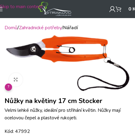
Skip to main content
0
Domů
Zahradnické potřeby
Nářadí
Klikněte pro zvětšení
?
Nůžky na květiny 17 cm Stocker
Velmi lehké nůžky, ideální pro střihání květin. Nůžky mají
ocelovou čepel a plastové rukojeti.
Kód: 47992