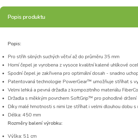
Popis produktu
Popis:
Pro střih silných suchých větví až do průměru 35 mm
Horní čepel je vyrobena z vysoce kvalitní kalené uhlíkové ocel
Spodní čepel je zakřivena pro optimální dosah - snadno ucho
Patentovaná technologie PowerGear™ umožňuje stříhat s vyn
Velmi lehká a pevná držadla z kompozitního materiálu Fibe
Držadla s měkkým povrchem SoftGrip™ pro pohodlné držení
Díky malé hmotnosti s nimi lze stříhat i velmi dlouhou dobu 
Délka: 450 mm
Rozměry balení výrobku:
Výška: 51 cm