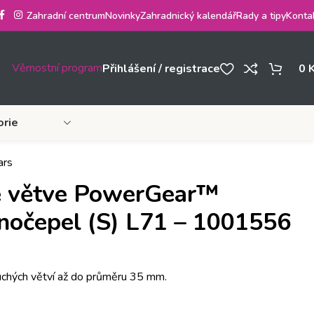
Zahradní centrum
Novinky
Zahradnický kalendář
Rady a tipy
Konta
Věrnostní program
Přihlášení / registrace
0
orie
ars
né větve PowerGear™
nočepel (S) L71 – 1001556
suchých větví až do průměru 35 mm.