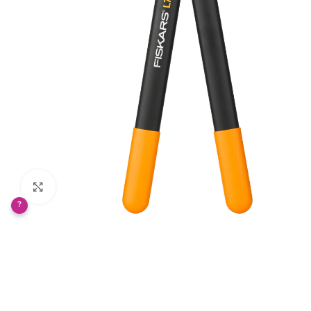
Klikněte pro zvětšení
?