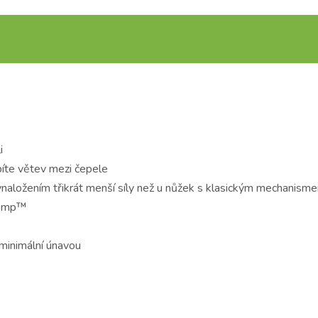
i
píte větev mezi čepele
aložením třikrát menší síly než u nůžek s klasickým mechanism
rComp™
s minimální únavou