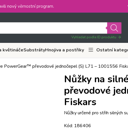
vili nový
věrnostní program
.
Vyhledat podle ID produktu
a květináče
Substráty
Hnojiva a postřiky
Ostatní kateg
tve PowerGear™ převodové jednočepel (S) L71 – 1001556 Fisk
Nůžky na sil
převodové jed
Fiskars
Nůžky určené pro střih silných 
Kód: 186406