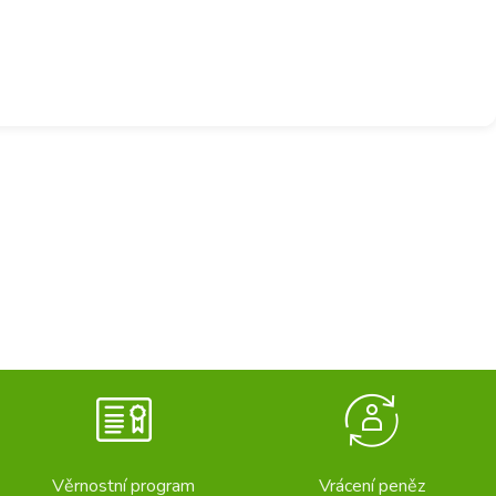
Věrnostní program
Vrácení peněz