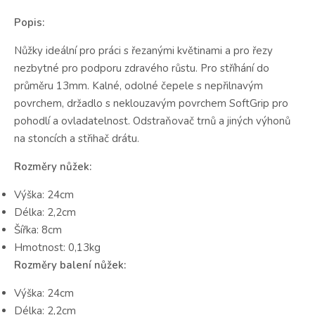
Popis:
Nůžky ideální pro práci s řezanými květinami a pro řezy
nezbytné pro podporu zdravého růstu. Pro stříhání do
průměru 13mm. Kalné, odolné čepele s nepřilnavým
povrchem, držadlo s neklouzavým povrchem SoftGrip pro
pohodlí a ovladatelnost. Odstraňovač trnů a jiných výhonů
na stoncích a střihač drátu.
Rozměry nůžek:
Výška: 24cm
Délka: 2,2cm
Šířka: 8cm
Hmotnost: 0,13kg
Rozměry balení nůžek:
Výška: 24cm
Délka: 2,2cm