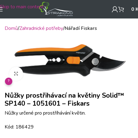
Skip to main content
0
Domů
Zahradnické potřeby
Nářadí Fiskars
Klikněte pro zvětšení
?
Nůžky prostřihávací na květiny Solid™
SP140 – 1051601 – Fiskars
Nůžky určené pro prostříhávání květin.
Kód: 186429