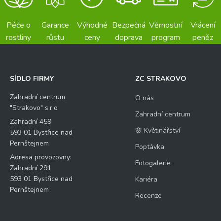
Péče o
Garance
Výhodné
Bezpečná
Věrnostní
Vrácení
rostliny
růstu
ceny
doprava
program
peněz
SÍDLO FIRMY
ZC STRAKOVO
Zahradní centrum
O nás
"Strakovo" s.r.o
Zahradní centrum
Zahradní 459
🌸 Květinářství
593 01 Bystřice nad
Pernštejnem
Poptávka
Adresa provozovny:
Fotogalerie
Zahradní 291
593 01 Bystřice nad
Kariéra
Pernštejnem
Recenze