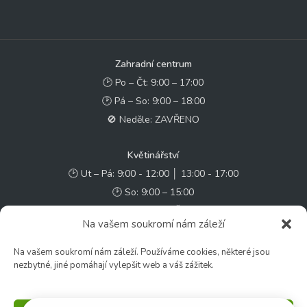
Zahradní centrum
🕑 Po – Čt: 9:00 – 17:00
🕑 Pá – So: 9:00 – 18:00
🚫 Neděle: ZAVŘENO
Květinářství
🕑 Ut – Pá: 9:00 - 12:00 │ 13:00 - 17:00
🕑 So: 9:00 – 15:00
🚫 Ne - Po: ZAVŘENO
Na vašem soukromí nám záleží
Rychlý kontakt:
Na vašem soukromí nám záleží. Používáme cookies, některé jsou
nezbytné, jiné pomáhají vylepšit web a váš zážitek.
✉️ e-shop@zcstrakovo.cz
Sledujte nás: