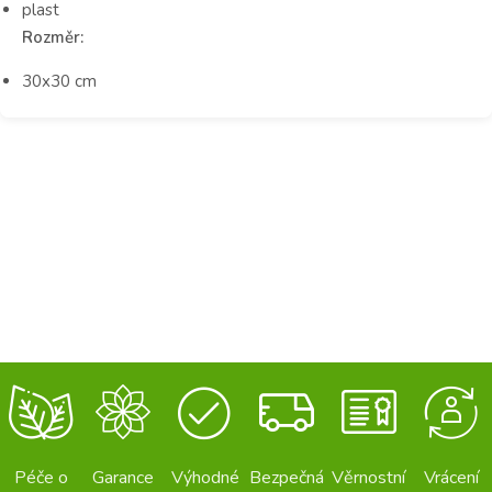
plast
Rozměr:
30x30 cm
Péče o
Garance
Výhodné
Bezpečná
Věrnostní
Vrácení