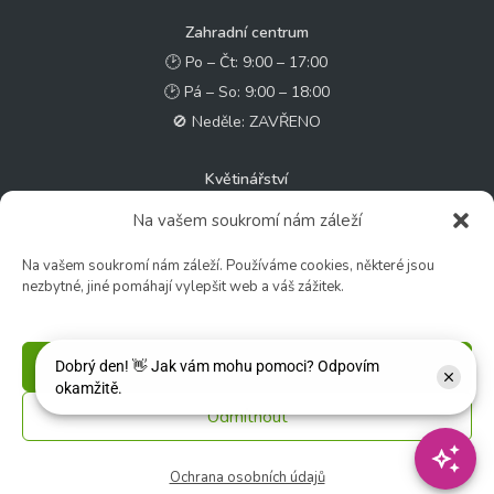
Zahradní centrum
🕑 Po – Čt: 9:00 – 17:00
🕑 Pá – So: 9:00 – 18:00
🚫 Neděle: ZAVŘENO
Květinářství
🕑 Ut – Pá: 9:00 - 12:00 │ 13:00 - 17:00
Na vašem soukromí nám záleží
🕑 So: 9:00 – 15:00
Na vašem soukromí nám záleží. Používáme cookies, některé jsou
🚫 Ne - Po: ZAVŘENO
nezbytné, jiné pomáhají vylepšit web a váš zážitek.
Rychlý kontakt:
✉️ e-shop@zcstrakovo.cz
Příjmout
Odmítnout
Sledujte nás:
Ochrana osobních údajů