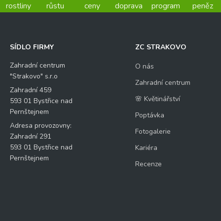
rostliny
růstu
ceny
doprava
program
peněz
SÍDLO FIRMY
ZC STRAKOVO
Zahradní centrum
O nás
"Strakovo" s.r.o
Zahradní centrum
Zahradní 459
🌸 Květinářství
593 01 Bystřice nad
Pernštejnem
Poptávka
Adresa provozovny:
Fotogalerie
Zahradní 291
593 01 Bystřice nad
Kariéra
Pernštejnem
Recenze