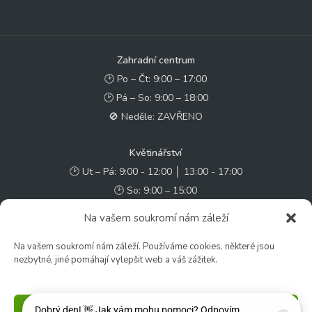
Zahradní centrum
🕑 Po – Čt: 9:00 – 17:00
🕑 Pá – So: 9:00 – 18:00
🚫 Neděle: ZAVŘENO
Květinářství
🕑 Ut – Pá: 9:00 - 12:00 │ 13:00 - 17:00
🕑 So: 9:00 – 15:00
🚫 Ne - Po: ZAVŘENO
Na vašem soukromí nám záleží
Rychlý kontakt:
Na vašem soukromí nám záleží. Používáme cookies, některé jsou
nezbytné, jiné pomáhají vylepšit web a váš zážitek.
✉️ e-shop@zcstrakovo.cz
Sledujte nás:
Příjmout