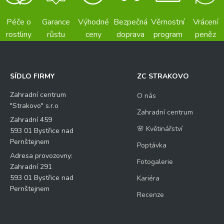
Péče o
Garance
Výhodné
Bezpečná
Věrnostní
Vrácení
rostliny
růstu
ceny
doprava
program
peněz
SÍDLO FIRMY
ZC STRAKOVO
Zahradní centrum
O nás
"Strakovo" s.r.o
Zahradní centrum
Zahradní 459
🌸 Květinářství
593 01 Bystřice nad
Pernštejnem
Poptávka
Adresa provozovny:
Fotogalerie
Zahradní 291
593 01 Bystřice nad
Kariéra
Pernštejnem
Recenze