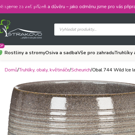
Skip to main content
ěkujeme za vaši přízeň a důvěru – jako odměnu jsme pro vás připra
OP
Rostliny a stromy
Osiva a sadba
Vše pro zahradu
Truhlíky 
Domů
Truhlíky, obaly, květináče
Scheurich
Obal 744 Wild Ice l