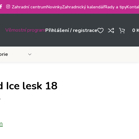
Zahradní centrum
Novinky
Zahradnický kalendář
Rady a tipy
Konta
Věrnostní program
Přihlášení / registrace
0
orie
 Ice lesk 18
.
m