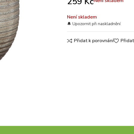
259
Kč
Není skladem
Není skladem
Přidat k porovnání
Přida