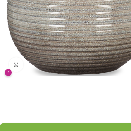
Klikněte pro zvětšení
?