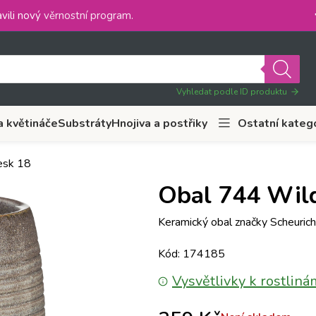
vili nový
věrnostní program
.
Vyhledat podle ID produktu
a květináče
Substráty
Hnojiva a postřiky
Ostatní kateg
esk 18
Obal 744 Wild
Keramický obal značky Scheurich
Kód: 174185
Vysvětlivky k rostliná