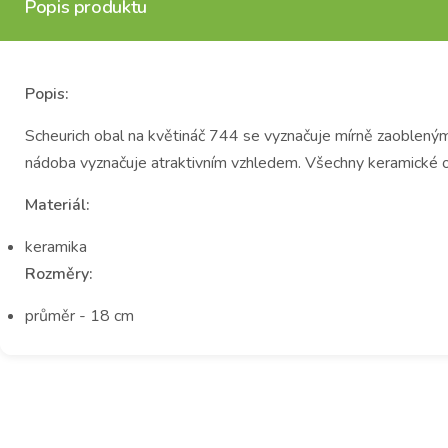
Popis produktu
Popis:
Scheurich obal na květináč 744 se vyznačuje mírně zaoblený
nádoba vyznačuje atraktivním vzhledem. Všechny keramické 
Materiál:
keramika
Rozměry:
průměr - 18 cm