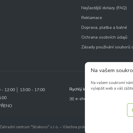
Nejčastější dotazy (FAQ)
Reklamace
Doprava, platba a balné
Ochrana osobních údajů
Zásady používání souborů 
Na vašem soukro
Na vašem soukromí nám z
vylepšit web a váš zážite
Rychlý kontakt:
0 - 12:00 │ 13:00 - 17:00
5:00
✉️ e-shop@zcstrakovo.cz
AVŘENO
ahradní centrum "Strakovo" s.r.o. – Všechna práva vyhrazena. | Vytvořilo
ine