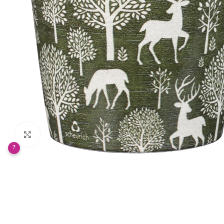
Klikněte pro zvětšení
?