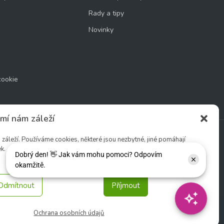
Rady a tipy
Novinky
cookie
mí nám záleží
áleží. Používáme cookies, některé jsou nezbytné, jiné pomáhají
k.
Sledujte nás:
Odmítnout
Příjmout
Ochrana osobních údajů
tio s. r. o.