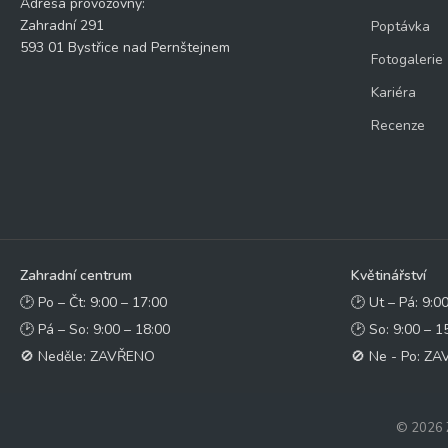
Adresa provozovny:
Zahradní 291
Poptávka
593 01 Bystřice nad Pernštejnem
Fotogalerie
Kariéra
Recenze
Zahradní centrum
Květinářství
🕑 Po – Čt: 9:00 – 17:00
🕑 Ut – Pá: 9:0
🕑 Pá – So: 9:00 – 18:00
🕑 So: 9:00 – 1
🚫 Neděle: ZAVŘENO
🚫 Ne - Po: Z
© 2026 Z