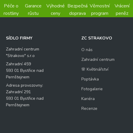
Péče o
Garance
Výhodné
Bezpečná
Věrnostní
Vrácení
rostliny
růstu
ceny
doprava
program
peněz
SÍDLO FIRMY
ZC STRAKOVO
Zahradní centrum
O nás
"Strakovo" s.r.o
Zahradní centrum
Zahradní 459
🌸 Květinářství
593 01 Bystřice nad
Pernštejnem
Poptávka
Adresa provozovny:
Fotogalerie
Zahradní 291
593 01 Bystřice nad
Kariéra
Pernštejnem
Recenze