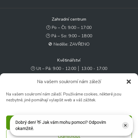
Zahradní centrum
🕑 Po – Čt: 9:00 – 17:00
🕑 Pá – So: 9:00 – 18:00
🚫 Neděle: ZAVŘENO
Květinářství
🕑 Ut – Pá: 9:00 - 12:00 │ 13:00 - 17:00
🕑 So: 9:00 – 15:00
Na vašem soukromí nám záleží
🚫 Ne - Po: ZAVŘENO
Na vašem soukromí nám záleží. Používáme cookies, některé jsou
nezbytné, jiné pomáhají vylepšit web a váš zážitek.
Rychlý kontakt:
✉️ e-shop@zcstrakovo.cz
Příjmout
Sledujte nás:
Odmítnout