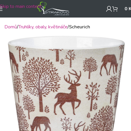
Skip to main content
0
Domů
Truhlíky, obaly, květináče
Scheurich