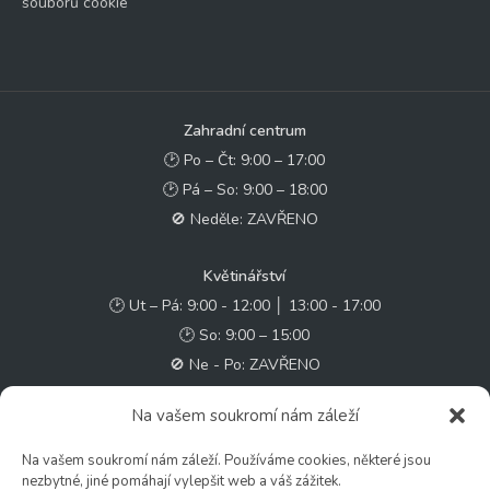
souborů cookie
Zahradní centrum
🕑 Po – Čt: 9:00 – 17:00
🕑 Pá – So: 9:00 – 18:00
🚫 Neděle: ZAVŘENO
Květinářství
🕑 Ut – Pá: 9:00 - 12:00 │ 13:00 - 17:00
🕑 So: 9:00 – 15:00
🚫 Ne - Po: ZAVŘENO
Na vašem soukromí nám záleží
Rychlý kontakt:
✉️ e-shop@zcstrakovo.cz
Na vašem soukromí nám záleží. Používáme cookies, některé jsou
nezbytné, jiné pomáhají vylepšit web a váš zážitek.