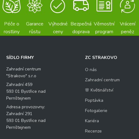
Péče o
Garance
Výhodné
Bezpečná
Věrnostní
Vrácení
rostliny
růstu
ceny
doprava
program
peněz
SÍDLO FIRMY
ZC STRAKOVO
Zahradní centrum
O nás
"Strakovo" s.r.o
Zahradní centrum
Zahradní 459
🌸 Květinářství
593 01 Bystřice nad
Pernštejnem
Poptávka
Adresa provozovny:
Fotogalerie
Zahradní 291
593 01 Bystřice nad
Kariéra
Pernštejnem
Recenze