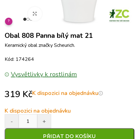
Klikněte pro zvětšení
?
Obal 808 Panna bílý mat 21
Keramický obal značky Scheurich.
Kód: 174264
Vysvětlivky k rostlinám
319
Kč
K dispozici na objednávku
K dispozici na objednávku
PŘIDAT DO KOŠÍKU