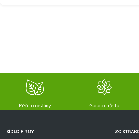
Péče o rostliny
Garance růstu
SÍDLO FIRMY
ZC STRAK