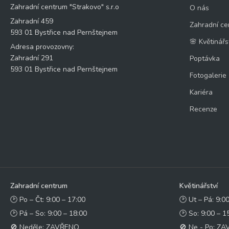
Zahradní centrum "Strakovo" s.r.o
O nás
Zahradní 459
Zahradní ce
593 01 Bystřice nad Pernštejnem
🌸 Květinářs
Adresa provozovny:
Zahradní 291
Poptávka
593 01 Bystřice nad Pernštejnem
Fotogalerie
Kariéra
Recenze
Zahradní centrum
Květinářství
🕑 Po – Čt: 9:00 – 17:00
🕑 Ut – Pá: 9:0
🕑 Pá – So: 9:00 – 18:00
🕑 So: 9:00 – 1
🚫 Neděle: ZAVŘENO
🚫 Ne - Po: Z