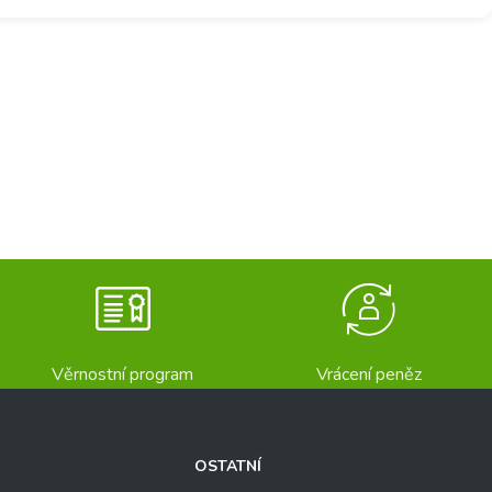
Věrnostní program
Vrácení peněz
OSTATNÍ