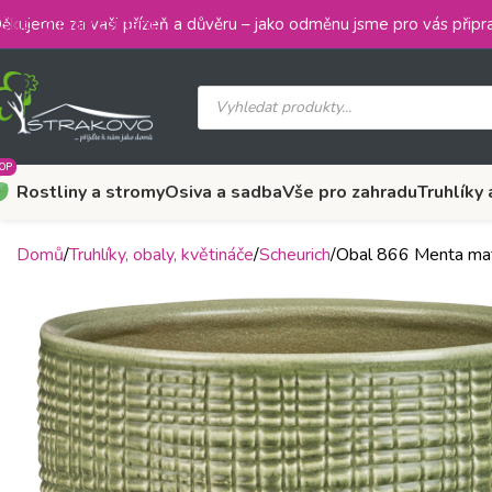
Skip to main content
ěkujeme za vaši přízeň a důvěru – jako odměnu jsme pro vás připra
OP
Rostliny a stromy
Osiva a sadba
Vše pro zahradu
Truhlíky 
Domů
Truhlíky, obaly, květináče
Scheurich
Obal 866 Menta ma