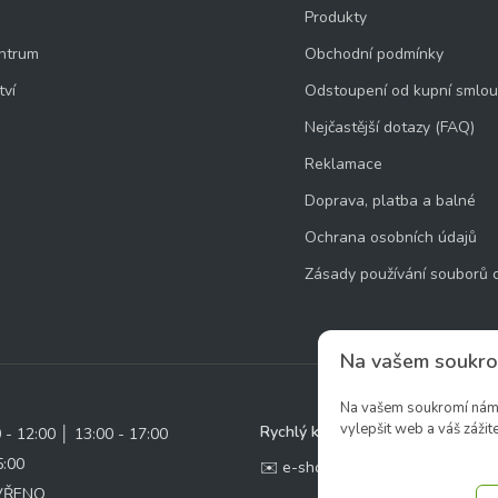
Produkty
ntrum
Obchodní podmínky
tví
Odstoupení od kupní smlo
Nejčastější dotazy (FAQ)
Reklamace
Doprava, platba a balné
Ochrana osobních údajů
Zásady používání souborů 
Na vašem soukro
Na vašem soukromí nám z
vylepšit web a váš zážite
Rychlý kontakt:
0 - 12:00 │ 13:00 - 17:00
5:00
✉️ e-shop@zcstrakovo.cz
AVŘENO