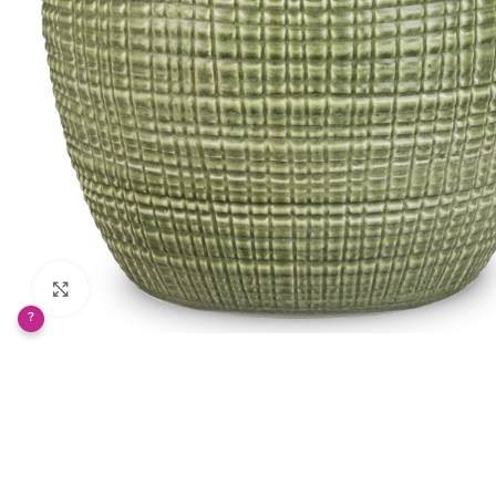
Klikněte pro zvětšení
?