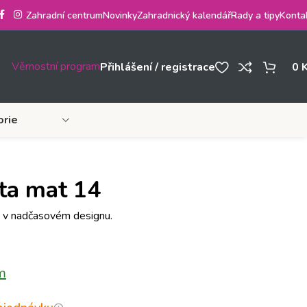
Zahradní centrum
Novinky
Zahradnický kalendář
Rady a tipy
Konta
Věrnostní program
Přihlášení / registrace
0
orie
ta mat 14
h v nadčasovém designu.
m