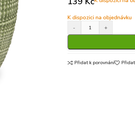
139
Kč
K dispozici na 
K dispozici na objednávku
Přidat k porovnání
Přida