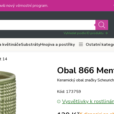
vili nový
věrnostní program
.
Vyhledat podle ID produktu
a květináče
Substráty
Hnojiva a postřiky
Ostatní kateg
t 14
Obal 866 Men
Keramický obal značky Scheuric
Kód: 173759
Vysvětlivky k rostliná