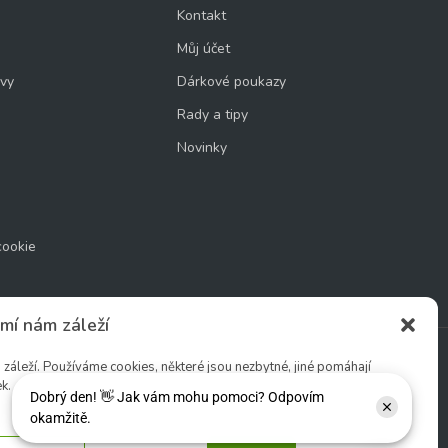
Kontakt
Můj účet
uvy
Dárkové poukazy
Rady a tipy
Novinky
cookie
mí nám záleží
áleží. Používáme cookies, některé jsou nezbytné, jiné pomáhají
k.
Sledujte nás: