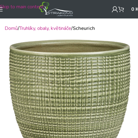
Skip to main content
0
Domů
Truhlíky, obaly, květináče
Scheurich