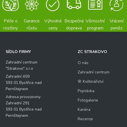
Péče o
Garance
Výhodné
Bezpečná
Věrnostní
Vrácení
rostliny
růstu
ceny
doprava
program
peněz
SÍDLO FIRMY
ZC STRAKOVO
Zahradní centrum
O nás
"Strakovo" s.r.o
Zahradní centrum
Zahradní 459
🌸 Květinářství
593 01 Bystřice nad
Pernštejnem
Poptávka
Adresa provozovny:
Fotogalerie
Zahradní 291
593 01 Bystřice nad
Kariéra
Pernštejnem
Recenze