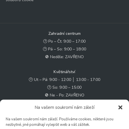
Zahradní centrum
🕑 Po – Čt: 9:00 – 17:00
🕑 Pá – So: 9:00 – 18:00
🚫 Neděle: ZAVŘENO
Květinářství
🕑 Ut – Pá: 9:00 - 12:00 │ 13:00 - 17:00
🕑 So: 9:00 – 15:00
🚫 Ne - Po: ZAVŘENO
Na vašem soukromí nám záleží
Rychlý kontakt:
✉️ e-shop@zcstrakovo.cz
Na vašem soukromí nám záleží. Používáme cookies, některé jsou
nezbytné, jiné pomáhají vylepšit web a váš zážitek.