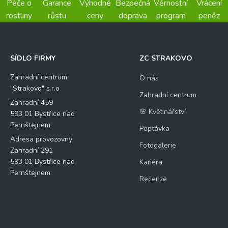
Péče o
Garance
Výhodné
Bezpečná
Věrnostní
Vrácení
rostliny
růstu
ceny
doprava
program
peněz
SÍDLO FIRMY
ZC STRAKOVO
Zahradní centrum
O nás
"Strakovo" s.r.o
Zahradní centrum
Zahradní 459
🌸 Květinářství
593 01 Bystřice nad
Pernštejnem
Poptávka
Adresa provozovny:
Fotogalerie
Zahradní 291
593 01 Bystřice nad
Kariéra
Pernštejnem
Recenze