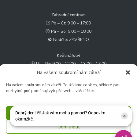
Zahradní centrum
🕑 Po – Čt: 9:00 – 17:00
🕑 Pá – So: 9:00 – 18:00
🚫 Neděle: ZAVŘENO
Květinářství
🕑 Ut – Pá: 9:00 - 12:00 │ 13:00 - 17:00
🕑 So: 9:00 – 15:00
Na vašem soukromí nám záleží
🚫 Ne - Po: ZAVŘENO
Na vašem soukromí nám záleží. Používáme cookies, některé jsou
nezbytné, jiné pomáhají vylepšit web a váš zážitek.
Rychlý kontakt:
✉️ e-shop@zcstrakovo.cz
Příjmout
Sledujte nás:
Odmítnout