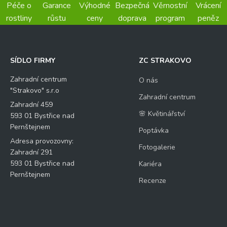
Péče o
Garance
Výhodné
Bezpečná
Věrnostní
Vrácení
rostliny
růstu
ceny
doprava
program
peněz
SÍDLO FIRMY
ZC STRAKOVO
Zahradní centrum
O nás
"Strakovo" s.r.o
Zahradní centrum
Zahradní 459
🌸 Květinářství
593 01 Bystřice nad
Pernštejnem
Poptávka
Adresa provozovny:
Fotogalerie
Zahradní 291
593 01 Bystřice nad
Kariéra
Pernštejnem
Recenze