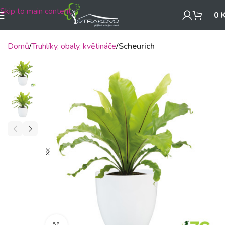
Skip to main content
0
Domů
Truhlíky, obaly, květináče
Scheurich