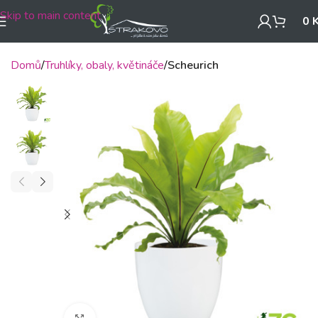
Skip to main content
0
Domů
Truhlíky, obaly, květináče
Scheurich