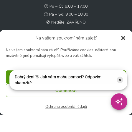
🕑 Po – Čt: 9:00 – 17:00
🕑 Pá – So: 9:00 – 18:00
🚫 Neděle: ZAVŘENO
Květinářství
Na vašem soukromí nám záleží
🕑 Ut – Pá: 9:00 - 12:00 │ 13:00 - 17:00
Na vašem soukromí nám záleží. Používáme cookies, některé jsou
🕑 So: 9:00 – 15:00
nezbytné, jiné pomáhají vylepšit web a váš zážitek.
🚫 Ne - Po: ZAVŘENO
Rychlý kontakt:
Příjmout
✉️ e-shop@zcstrakovo.cz
Odmítnout
Sledujte nás:
Ochrana osobních údajů
© 2026 Zahradní centrum "Strakovo" s.r.o. – Všechna práva vyhrazena. |