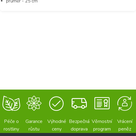
průměr - 25 cm
Péče o
Garance
Výhodné
Bezpečná
Věrnostní
Vrácení
rostliny
růstu
ceny
doprava
program
peněz