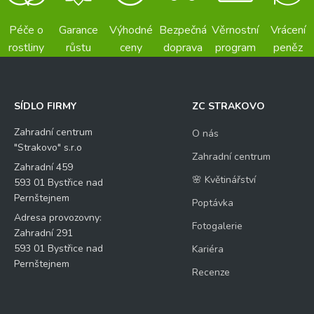
Péče o
Garance
Výhodné
Bezpečná
Věrnostní
Vrácení
rostliny
růstu
ceny
doprava
program
peněz
SÍDLO FIRMY
ZC STRAKOVO
Zahradní centrum
O nás
"Strakovo" s.r.o
Zahradní centrum
Zahradní 459
🌸 Květinářství
593 01 Bystřice nad
Pernštejnem
Poptávka
Adresa provozovny:
Fotogalerie
Zahradní 291
593 01 Bystřice nad
Kariéra
Pernštejnem
Recenze