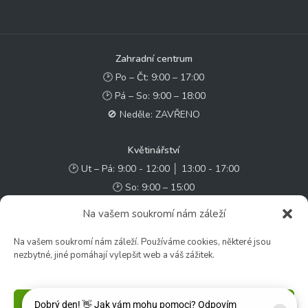
Zahradní centrum
🕑 Po – Čt: 9:00 – 17:00
🕑 Pá – So: 9:00 – 18:00
🚫 Neděle: ZAVŘENO
Květinářství
🕑 Ut – Pá: 9:00 - 12:00 │ 13:00 - 17:00
🕑 So: 9:00 – 15:00
🚫 Ne - Po: ZAVŘENO
Na vašem soukromí nám záleží
Rychlý kontakt:
Na vašem soukromí nám záleží. Používáme cookies, některé jsou
nezbytné, jiné pomáhají vylepšit web a váš zážitek.
✉️ e-shop@zcstrakovo.cz
Sledujte nás:
Příjmout