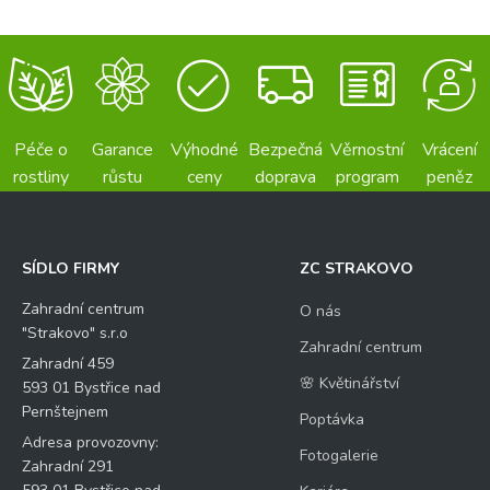
Péče o
Garance
Výhodné
Bezpečná
Věrnostní
Vrácení
rostliny
růstu
ceny
doprava
program
peněz
SÍDLO FIRMY
ZC STRAKOVO
Zahradní centrum
O nás
"Strakovo" s.r.o
Zahradní centrum
Zahradní 459
🌸 Květinářství
593 01 Bystřice nad
Pernštejnem
Poptávka
Adresa provozovny:
Fotogalerie
Zahradní 291