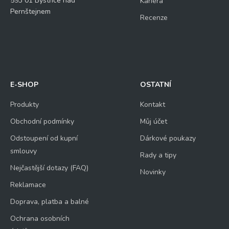
593 01 Bystřice nad
Kariéra
Pernštejnem
Recenze
E-SHOP
OSTATNÍ
Produkty
Kontakt
Obchodní podmínky
Můj účet
Odstoupení od kupní
Dárkové poukazy
smlouvy
Rady a tipy
Nejčastější dotazy (FAQ)
Novinky
Reklamace
Doprava, platba a balné
Ochrana osobních