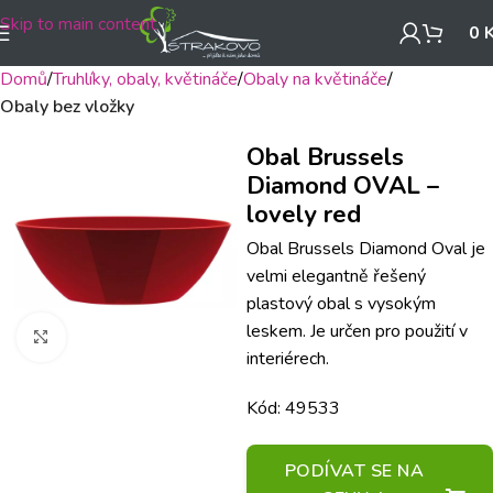
Skip to main content
0
Domů
Truhlíky, obaly, květináče
Obaly na květináče
Obaly bez vložky
Obal Brussels
Diamond OVAL –
lovely red
Obal Brussels Diamond Oval je
velmi elegantně řešený
plastový obal s vysokým
leskem. Je určen pro použití v
Klikněte pro zvětšení
interiérech.
Kód: 49533
PODÍVAT SE NA