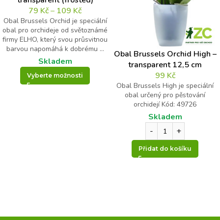
79
Kč
–
109
Kč
Obal Brussels Orchid je speciální
obal pro orchideje od světoznámé
firmy ELHO, který svou průsvitnou
barvou napomáhá k dobrému ...
Obal Brussels Orchid High –
Skladem
transparent 12,5 cm
99
Kč
Vyberte možnosti
Obal Brussels High je speciální
obal určený pro pěstování
orchidejí Kód: 49726
Skladem
Přidat do košíku