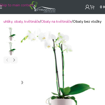
Skip to main content
0
Truhlíky, obaly, květináče
Obaly na květináče
Obaly bez vložky