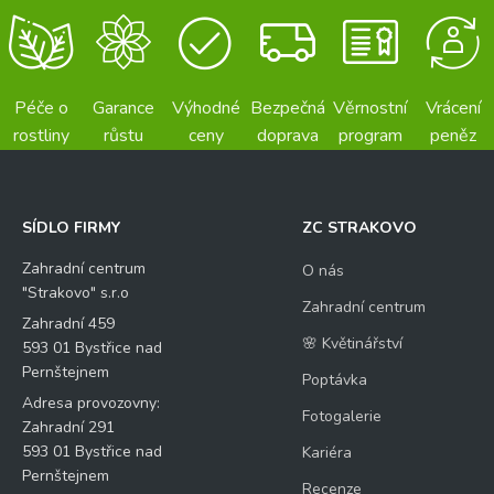
Péče o
Garance
Výhodné
Bezpečná
Věrnostní
Vrácení
rostliny
růstu
ceny
doprava
program
peněz
SÍDLO FIRMY
ZC STRAKOVO
Zahradní centrum
O nás
"Strakovo" s.r.o
Zahradní centrum
Zahradní 459
🌸 Květinářství
593 01 Bystřice nad
Pernštejnem
Poptávka
Adresa provozovny:
Fotogalerie
Zahradní 291
593 01 Bystřice nad
Kariéra
Pernštejnem
Recenze