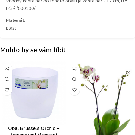
Vhodný kontejner do tohoto obalu je kontejner - 12 cm, 0,8
l čirý /500190/.
Materiál:
plast
Mohlo by se vám líbít
Obal Brussels Orchid –
transparent (frosted)