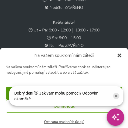
🚫 Neděle: ZAVŘENO
Květinářství
🕑 Ut – Pá: 9:00 - 12:00 │ 13:00 - 17:00
🕑 So: 9:00 – 15:00
🚫 Ne - Po: ZAVŘENO
Na vašem soukromí nám záleží
Rychlý kontakt:
Na vašem soukromí nám záleží. Používáme cookies, některé jsou
✉️ e-shop@zcstrakovo.cz
nezbytné, jiné pomáhají vylepšit web a váš zážitek.
Sledujte nás:
Příjmout
Odmítnout
© 2026 Zahradní centrum "Strakovo" s.r.o. – Všechna práva vyhrazena. |
Vytvořilo
inetio s. r. o.
Ochrana osobních údajů