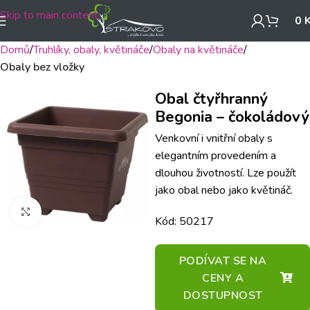
Skip to main content
0
Domů
Truhlíky, obaly, květináče
Obaly na květináče
Obaly bez vložky
Obal čtyřhranný
Begonia – čokoládový
Venkovní i vnitřní obaly s
elegantním provedením a
dlouhou životností. Lze použít
jako obal nebo jako květináč.
Klikněte pro zvětšení
Kód: 50217
PODÍVAT SE NA
CENY A
DOSTUPNOST