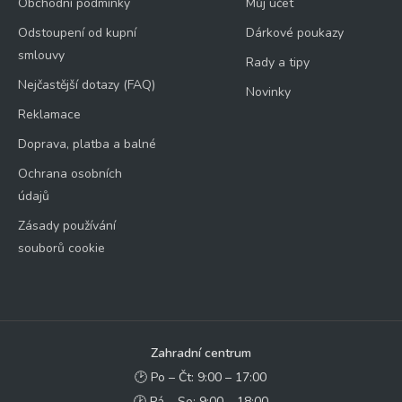
Obchodní podmínky
Můj účet
Odstoupení od kupní
Dárkové poukazy
smlouvy
Rady a tipy
Nejčastější dotazy (FAQ)
Novinky
Reklamace
Doprava, platba a balné
Ochrana osobních
údajů
Zásady používání
souborů cookie
Zahradní centrum
🕑 Po – Čt: 9:00 – 17:00
🕑 Pá – So: 9:00 – 18:00