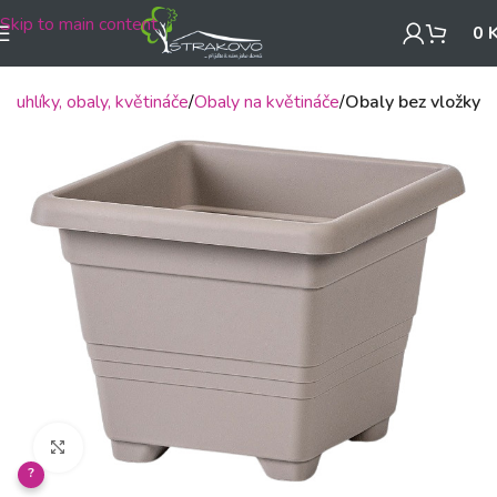
Skip to main content
0
Truhlíky, obaly, květináče
Obaly na květináče
Obaly bez vložky
Klikněte pro zvětšení
?