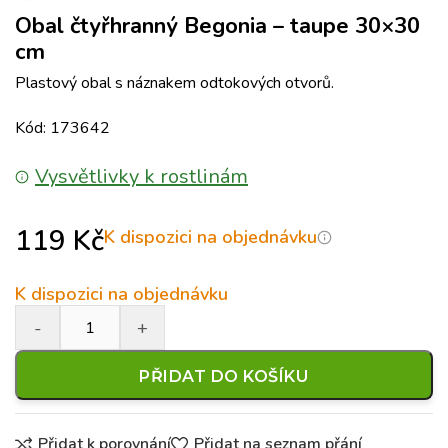
Obal čtyřhranný Begonia – taupe 30×30
cm
Plastový obal s náznakem odtokových otvorů.
Kód: 173642
Vysvětlivky k rostlinám
119
Kč
K dispozici na objednávku
K dispozici na objednávku
PŘIDAT DO KOŠÍKU
Přidat k porovnání
Přidat na seznam přání