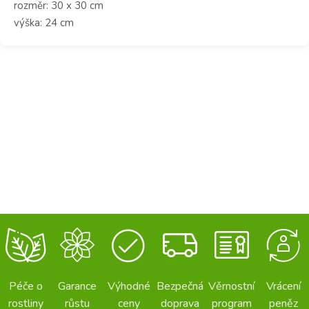
rozměr: 30 x 30 cm
výška: 24 cm
Péče o
Garance
Výhodné
Bezpečná
Věrnostní
Vrácení
rostliny
růstu
ceny
doprava
program
peněz