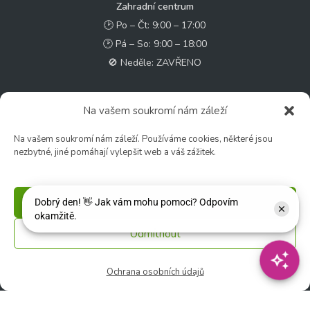
Zahradní centrum
🕑 Po – Čt: 9:00 – 17:00
🕑 Pá – So: 9:00 – 18:00
🚫 Neděle: ZAVŘENO
Květinářství
Na vašem soukromí nám záleží
🕑 Ut – Pá: 9:00 - 12:00 │ 13:00 - 17:00
🕑 So: 9:00 – 15:00
Na vašem soukromí nám záleží. Používáme cookies, některé jsou
nezbytné, jiné pomáhají vylepšit web a váš zážitek.
🚫 Ne - Po: ZAVŘENO
Rychlý kontakt:
Příjmout
✉️ e-shop@zcstrakovo.cz
Odmítnout
Sledujte nás:
Ochrana osobních údajů