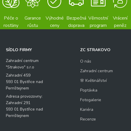
Péče o
Garance
Výhodné
Bezpečná
Věrnostní
Vrácení
rostliny
růstu
ceny
doprava
program
peněz
SÍDLO FIRMY
ZC STRAKOVO
Zahradní centrum
O nás
"Strakovo" s.r.o
Zahradní centrum
Zahradní 459
🌸 Květinářství
593 01 Bystřice nad
Pernštejnem
Poptávka
Adresa provozovny:
Fotogalerie
Zahradní 291
593 01 Bystřice nad
Kariéra
Pernštejnem
Recenze