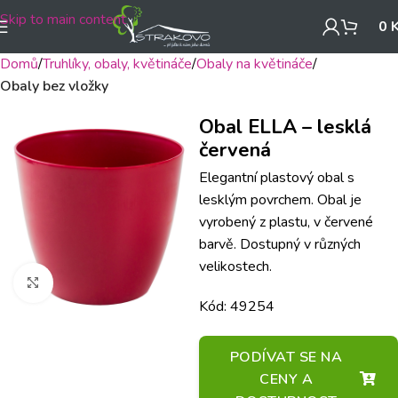
Skip to main content
0
Domů
Truhlíky, obaly, květináče
Obaly na květináče
Obaly bez vložky
Obal ELLA – lesklá
červená
Elegantní plastový obal s
lesklým povrchem. Obal je
vyrobený z plastu, v červené
barvě. Dostupný v různých
velikostech.
Klikněte pro zvětšení
Kód: 49254
PODÍVAT SE NA
CENY A