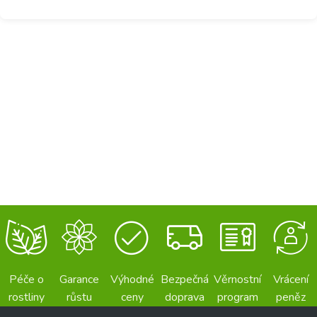
Péče o
Garance
Výhodné
Bezpečná
Věrnostní
Vrácení
rostliny
růstu
ceny
doprava
program
peněz