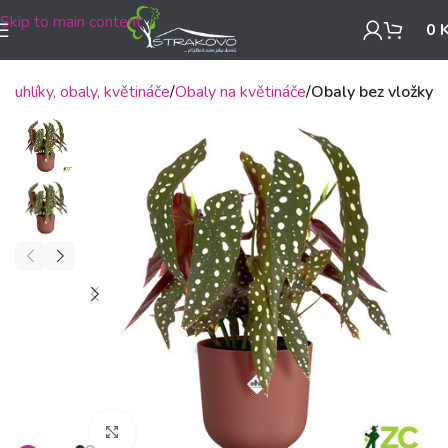
Skip to main content
0
Truhlíky, obaly, květináče
Obaly na květináče
Obaly bez vložky
Klikněte pro zvětšení