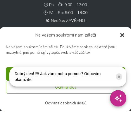
🕑 Po – Čt: 9:00 – 17:00
🕑 Pá – So: 9:00 – 18:00
🚫 Neděle: ZAVŘENO
Na vašem soukromí nám záleží
Květinářství
🕑 Ut – Pá: 9:00 - 12:00 │ 13:00 - 17:00
Na vašem soukromí nám záleží. Používáme cookies, některé jsou
🕑 So: 9:00 – 15:00
nezbytné, jiné pomáhají vylepšit web a váš zážitek.
🚫 Ne - Po: ZAVŘENO
Příjmout
Rychlý kontakt:
✉️ e-shop@zcstrakovo.cz
Odmítnout
Sledujte nás:
Ochrana osobních údajů
© 2026 Zahradní centrum "Strakovo" s.r.o. – Všechna práva vyhrazena. |