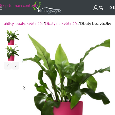
Skip to main content
0
Truhlíky, obaly, květináče
Obaly na květináče
Obaly bez vložky