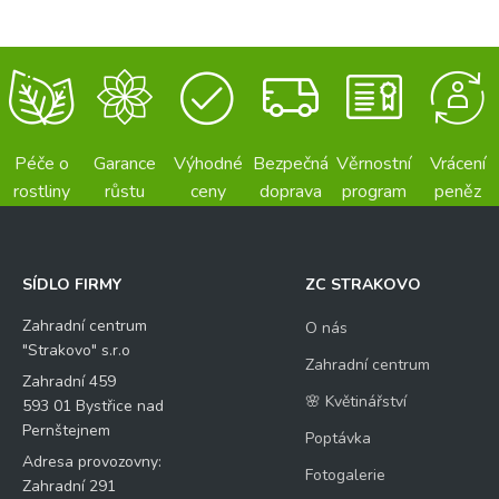
Péče o
Garance
Výhodné
Bezpečná
Věrnostní
Vrácení
rostliny
růstu
ceny
doprava
program
peněz
SÍDLO FIRMY
ZC STRAKOVO
Zahradní centrum
O nás
"Strakovo" s.r.o
Zahradní centrum
Zahradní 459
🌸 Květinářství
593 01 Bystřice nad
Pernštejnem
Poptávka
Adresa provozovny:
Fotogalerie
Zahradní 291