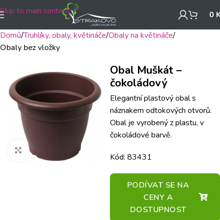
Skip to main content
0
Domů
Truhlíky, obaly, květináče
Obaly na květináče
Obaly bez vložky
Obal Muškát –
čokoládový
Elegantní plastový obal s
náznakem odtokových otvorů.
Obal je vyrobený z plastu, v
čokoládové barvě.
Klikněte pro zvětšení
Kód: 83431
PODÍVAT SE NA
CENY A
DOSTUPNOST