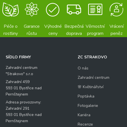
Péče o
Garance
Výhodné
Bezpečná
Věrnostní
Vrácení
rostliny
růstu
ceny
doprava
program
peněz
SÍDLO FIRMY
ZC STRAKOVO
Zahradní centrum
O nás
"Strakovo" s.r.o
Zahradní centrum
Zahradní 459
🌸 Květinářství
593 01 Bystřice nad
Pernštejnem
Poptávka
Adresa provozovny:
Fotogalerie
Zahradní 291
593 01 Bystřice nad
Kariéra
Pernštejnem
Recenze