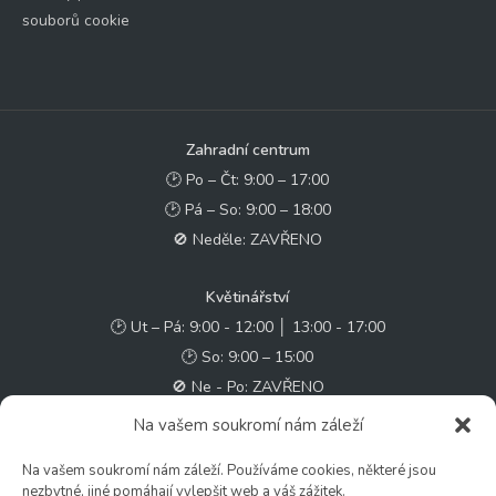
souborů cookie
Zahradní centrum
🕑 Po – Čt: 9:00 – 17:00
🕑 Pá – So: 9:00 – 18:00
🚫 Neděle: ZAVŘENO
Květinářství
🕑 Ut – Pá: 9:00 - 12:00 │ 13:00 - 17:00
🕑 So: 9:00 – 15:00
🚫 Ne - Po: ZAVŘENO
Na vašem soukromí nám záleží
Rychlý kontakt:
Na vašem soukromí nám záleží. Používáme cookies, některé jsou
✉️ e-shop@zcstrakovo.cz
nezbytné, jiné pomáhají vylepšit web a váš zážitek.