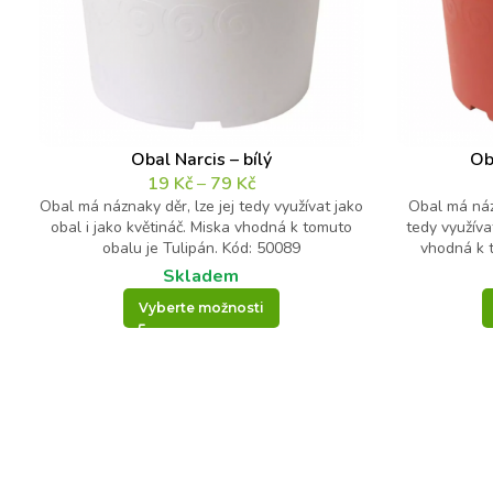
Obal Narcis – bílý
Ob
19
Kč
–
79
Kč
Obal má náznaky děr, lze jej tedy využívat jako
Obal má náz
obal i jako květináč. Miska vhodná k tomuto
tedy využíva
obalu je Tulipán. Kód: 50089
vhodná k t
Skladem
Vyberte možnosti