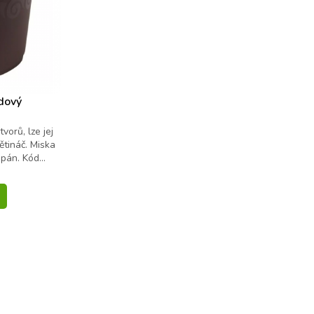
ádový
orů, lze jej
ětináč. Miska
pán. Kód...