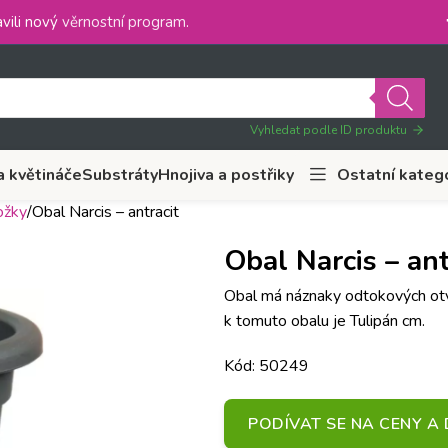
vili nový
věrnostní program
.
Vyhledat podle ID produktu
a květináče
Substráty
Hnojiva a postřiky
Ostatní kateg
ožky
Obal Narcis – antracit
Obal Narcis – ant
Obal má náznaky odtokových otvor
k tomuto obalu je Tulipán cm.
Kód: 50249
PODÍVAT SE NA CENY 