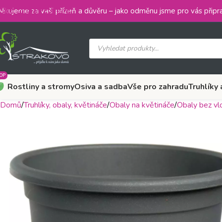
Skip to main content
ěkujeme za vaši přízeň a důvěru – jako odměnu jsme pro vás připra
OP
Rostliny a stromy
Osiva a sadba
Vše pro zahradu
Truhlíky 
Domů
Truhlíky, obaly, květináče
Obaly na květináče
Obaly bez vl