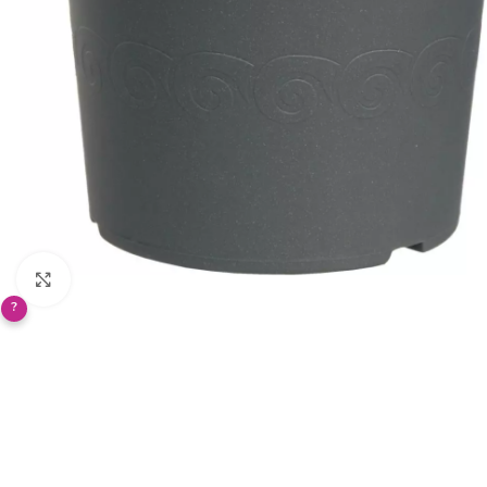
Klikněte pro zvětšení
?