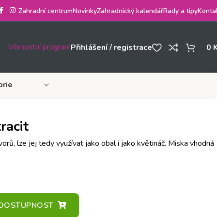
Zahradní centrum
Novinky
Zahradnický kalendář
Rady a tipy
Konta
Věrnostní program
Přihlášení / registrace
0
orie
racit
ů, lze jej tedy využívat jako obal i jako květináč. Miska vhodná
A DOSTUPNOST