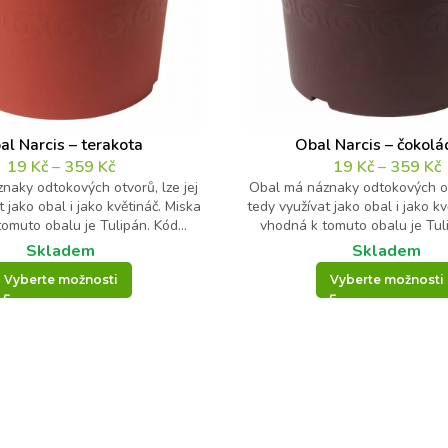
al Narcis – terakota
Obal Narcis – čokol
19
Kč
–
359
Kč
19
Kč
–
359
Kč
naky odtokových otvorů, lze jej
Obal má náznaky odtokových otv
t jako obal i jako květináč. Miska
tedy využívat jako obal i jako kv
omuto obalu je Tulipán. Kód...
vhodná k tomuto obalu je Tuli
Skladem
Skladem
Vyberte možnosti
Vyberte možnosti