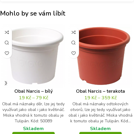
Mohlo by se vám líbít
Obal Narcis – bílý
Obal Narcis – terakota
19
Kč
–
79
Kč
19
Kč
–
359
Kč
Obal má náznaky děr, lze jej tedy
Obal má náznaky odtokových
využívat jako obal i jako květináč.
otvorů, lze jej tedy využívat jako
Miska vhodná k tomuto obalu je
obal i jako květináč. Miska vhodná
Tulipán. Kód: 50089
k tomuto obalu je Tulipán. Kód...
Skladem
Skladem