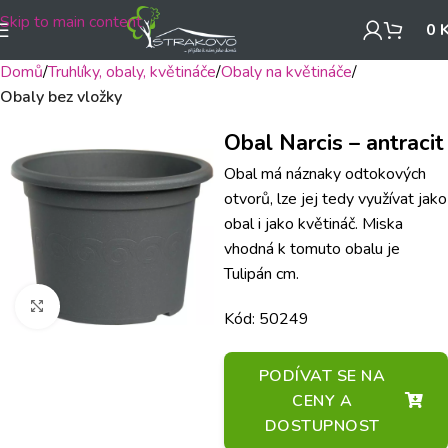
Skip to main content
0
Domů
Truhlíky, obaly, květináče
Obaly na květináče
Obaly bez vložky
Obal Narcis – antracit
Obal má náznaky odtokových
otvorů, lze jej tedy využívat jako
obal i jako květináč. Miska
vhodná k tomuto obalu je
Tulipán cm.
Klikněte pro zvětšení
Kód: 50249
PODÍVAT SE NA
CENY A
DOSTUPNOST