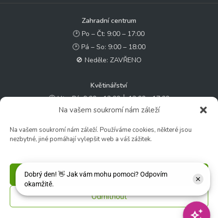
Zahradní centrum
🕑 Po – Čt: 9:00 – 17:00
🕑 Pá – So: 9:00 – 18:00
🚫 Neděle: ZAVŘENO
Květinářství
🕑 Ut – Pá: 9:00 - 12:00 │ 13:00 - 17:00
Na vašem soukromí nám záleží
🕑 So: 9:00 – 15:00
🚫 Ne - Po: ZAVŘENO
Na vašem soukromí nám záleží. Používáme cookies, některé jsou
nezbytné, jiné pomáhají vylepšit web a váš zážitek.
Rychlý kontakt:
✉️ e-shop@zcstrakovo.cz
Příjmout
Sledujte nás:
Odmítnout