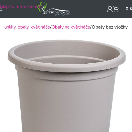
Skip to main content
0
Truhlíky, obaly, květináče
Obaly na květináče
Obaly bez vložky