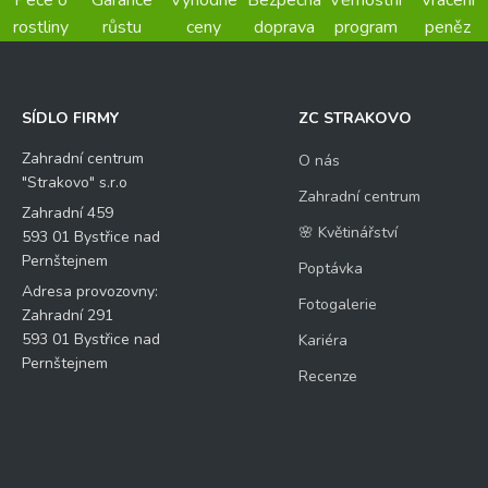
Péče o
Garance
Výhodné
Bezpečná
Věrnostní
Vrácení
rostliny
růstu
ceny
doprava
program
peněz
SÍDLO FIRMY
ZC STRAKOVO
Zahradní centrum
O nás
"Strakovo" s.r.o
Zahradní centrum
Zahradní 459
🌸 Květinářství
593 01 Bystřice nad
Pernštejnem
Poptávka
Adresa provozovny:
Fotogalerie
Zahradní 291
593 01 Bystřice nad
Kariéra
Pernštejnem
Recenze