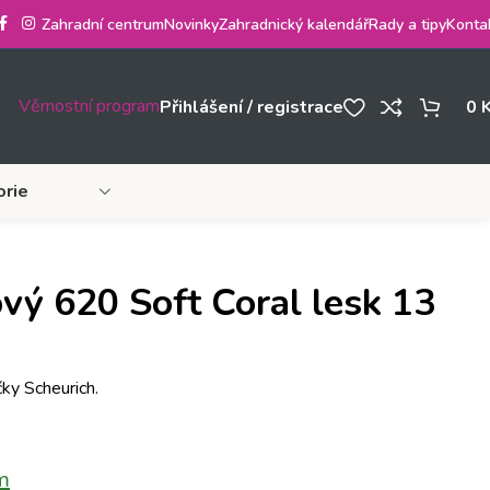
Zahradní centrum
Novinky
Zahradnický kalendář
Rady a tipy
Konta
Věrnostní program
Přihlášení / registrace
0
orie
vý 620 Soft Coral lesk 13
ky Scheurich.
m