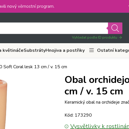
vili nový
věrnostní program
.
Vyhledat podle ID produktu
a květináče
Substráty
Hnojiva a postřiky
Ostatní kateg
 Soft Coral lesk 13 cm / v. 15 cm
Obal orchidejo
cm / v. 15 cm
Keramický obal na orchideje znač
Kód: 173290
Vysvětlivky k rostliná