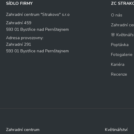
SÍDLO FIRMY
ZC STRAK
Zahradní centrum "Strakovo" s.r.o
O nás
Zahradní 459
Zahradní ce
593 01 Bystřice nad Pernštejnem
🌸 Květinářs
Adresa provozovny:
Zahradní 291
Poptávka
593 01 Bystřice nad Pernštejnem
Fotogalerie
Kariéra
Recenze
Zahradní centrum
Květinářství