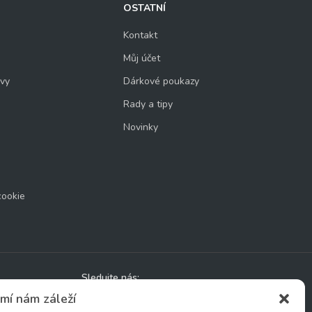
OSTATNÍ
Kontakt
Můj účet
uvy
Dárkové poukazy
Rady a tipy
Novinky
cookie
Sledujte nás:
mí nám záleží