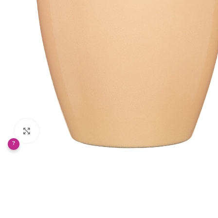
Klikněte pro zvětšení
?