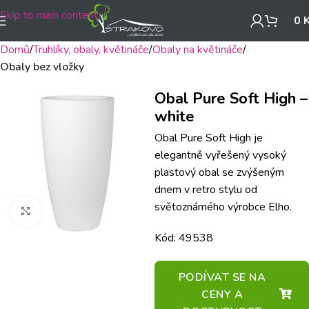
Skip to main content
0
Domů
Truhlíky, obaly, květináče
Obaly na květináče
Obaly bez vložky
Obal Pure Soft High –
white
Obal Pure Soft High je
elegantně vyřešený vysoký
plastový obal se zvýšeným
dnem v retro stylu od
světoznámého výrobce Elho.
Klikněte pro zvětšení
Kód: 49538
PODÍVAT SE NA
CENY A