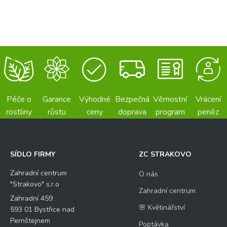
Péče o
Garance
Výhodné
Bezpečná
Věrnostní
Vrácení
rostliny
růstu
ceny
doprava
program
peněz
SÍDLO FIRMY
ZC STRAKOVO
Zahradní centrum
O nás
"Strakovo" s.r.o
Zahradní centrum
Zahradní 459
🌸 Květinářství
593 01 Bystřice nad
Pernštejnem
Poptávka