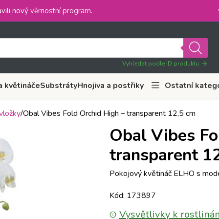
vili nový
věrnostní program
.
Vyhledat podle ID produktu
a květináče
Substráty
Hnojiva a postřiky
Ostatní kateg
vložky
Obal Vibes Fold Orchid High – transparent 12,5 cm
Obal Vibes Fo
transparent 1
Pokojový květináč ELHO s moder
Kód: 173897
Vysvětlivky k rostliná