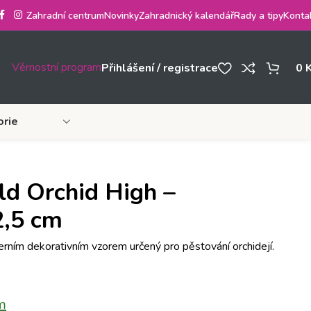
Zahradní centrum
Novinky
Zahradnický kalendář
Rady a tipy
Konta
Věrnostní program
Přihlášení / registrace
0
orie
ld Orchid High –
2,5 cm
ním dekorativním vzorem určený pro pěstování orchidejí.
m