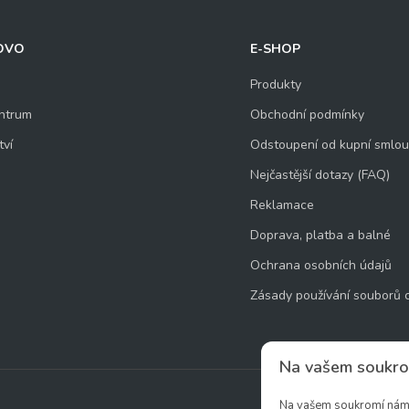
OVO
E-SHOP
Produkty
ntrum
Obchodní podmínky
tví
Odstoupení od kupní smlo
Nejčastější dotazy (FAQ)
Reklamace
Doprava, platba a balné
Ochrana osobních údajů
Zásady používání souborů 
Na vašem soukro
Na vašem soukromí nám z