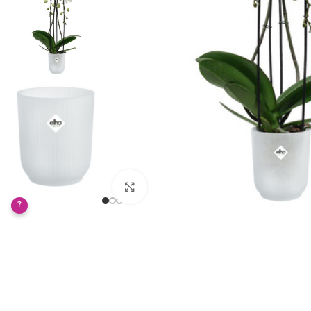
Klikněte pro zvětšení
?