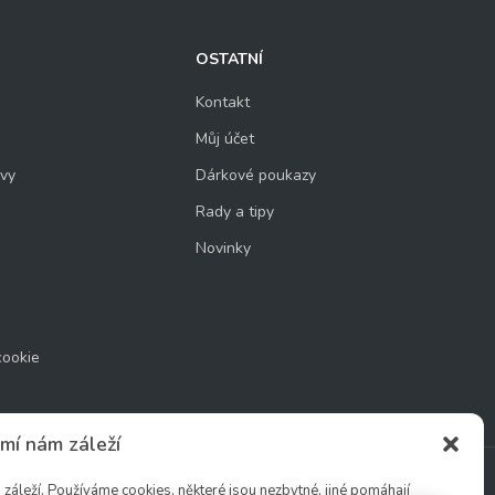
OSTATNÍ
Kontakt
Můj účet
uvy
Dárkové poukazy
Rady a tipy
Novinky
cookie
mí nám záleží
áleží. Používáme cookies, některé jsou nezbytné, jiné pomáhají