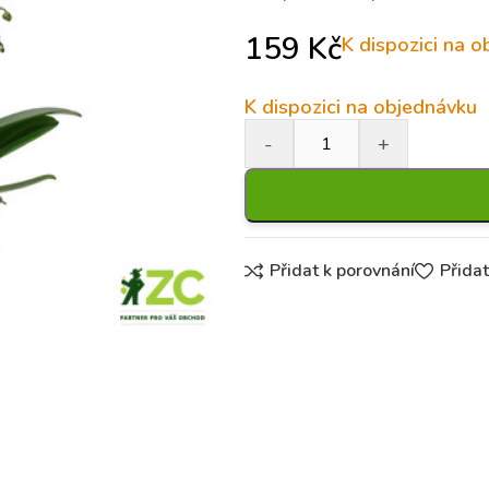
159
Kč
K dispozici na 
K dispozici na objednávku
Přidat k porovnání
Přida