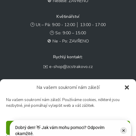
🚫 Neděle: ZAVŘENO
Květinářství
🕑 Ut – Pá: 9:00 - 12:00 │ 13:00 - 17:00
🕑 So: 9:00 – 15:00
🚫 Ne - Po: ZAVŘENO
Rychlý kontakt:
✉️ e-shop@zcstrakovo.cz
Sledujte nás:
Na vašem soukromí nám záleží
Na vašem soukromí nám záleží. Používáme cookies, některé jsou
nezbytné, jiné pomáhají vylepšit web a váš zážitek.
Příjmout