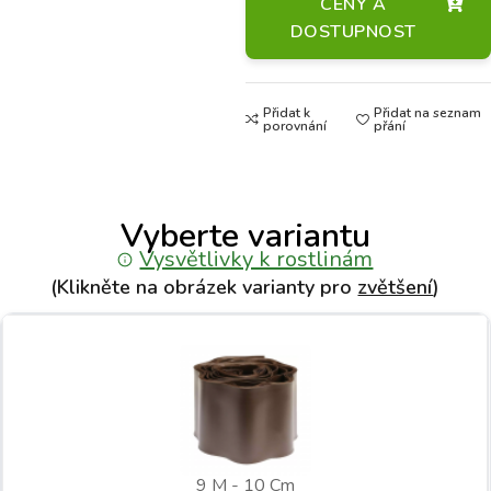
CENY A
DOSTUPNOST
Přidat k
Přidat na seznam
porovnání
přání
Vyberte variantu
Vysvětlivky k rostlinám
(Klikněte na obrázek varianty pro
zvětšení
)
9 M - 10 Cm