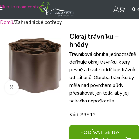
Skip to main content
0
Domů
Zahradnické potřeby
Okraj trávníku –
hnědý
Trávníková obruba jednoznačně
definuje okraj trávníku, který
pevně a trvale odděluje trávník
od záhonů. Obruba trávníku by
měla nad povrchem půdy
Klikněte pro zvětšení
přesahovat jen tolik, aby jej
sekačka nepoškodila.
Kód: 83513
PODÍVAT SE NA