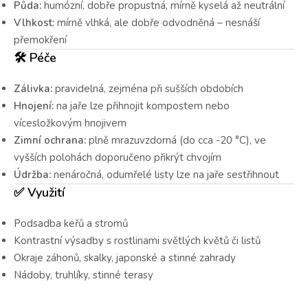
Půda:
humózní, dobře propustná, mírně kyselá až neutrální
Vlhkost:
mírně vlhká, ale dobře odvodněná – nesnáší
přemokření
🛠️
Péče
Zálivka:
pravidelná, zejména při sušších obdobích
Hnojení:
na jaře lze přihnojit kompostem nebo
vícesložkovým hnojivem
Zimní ochrana:
plně mrazuvzdorná (do cca -20 °C), ve
vyšších polohách doporučeno přikrýt chvojím
Údržba:
nenáročná, odumřelé listy lze na jaře sestřihnout
✅
Využití
Podsadba keřů a stromů
Kontrastní výsadby s rostlinami světlých květů či listů
Okraje záhonů, skalky, japonské a stinné zahrady
Nádoby, truhlíky, stinné terasy