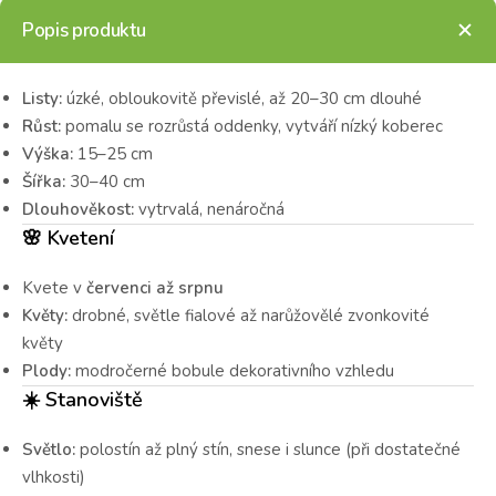
Popis produktu
Listy:
úzké, obloukovitě převislé, až 20–30 cm dlouhé
Růst:
pomalu se rozrůstá oddenky, vytváří nízký koberec
Výška:
15–25 cm
Šířka:
30–40 cm
Dlouhověkost:
vytrvalá, nenáročná
🌸
Kvetení
Kvete v
červenci až srpnu
Květy:
drobné, světle fialové až narůžovělé zvonkovité
květy
Plody:
modročerné bobule dekorativního vzhledu
☀️
Stanoviště
Světlo:
polostín až plný stín, snese i slunce (při dostatečné
vlhkosti)