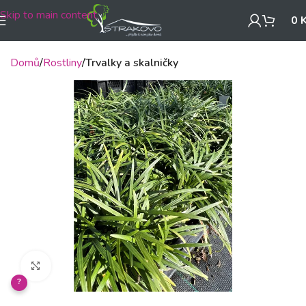
Skip to main content
0
Domů
Rostliny
Trvalky a skalničky
Klikněte pro zvětšení
?