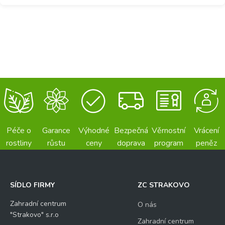
Péče o
Garance
Výhodné
Bezpečná
Věrnostní
Vrácení
rostliny
růstu
ceny
doprava
program
peněz
SÍDLO FIRMY
ZC STRAKOVO
Zahradní centrum
O nás
"Strakovo" s.r.o
Zahradní centrum