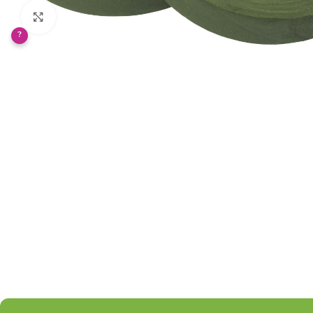
Klikněte pro zvětšení
?