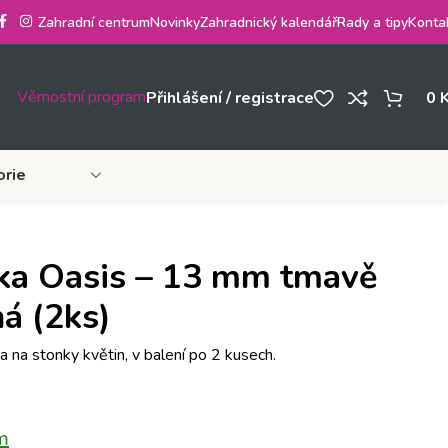
Zahradní centrum
Novinky
Zahradnický kalendář
Rady a tipy
Konta
Věrnostní program
Přihlášení / registrace
0
orie
ka Oasis – 13 mm tmavě
á (2ks)
a na stonky květin, v balení po 2 kusech.
m