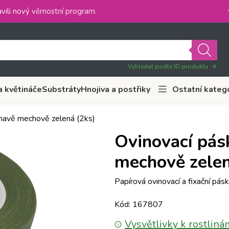
vili nový
věrnostní program
.
Vyhledat podle ID produktu
a květináče
Substráty
Hnojiva a postřiky
Ostatní kateg
mavě mechově zelená (2ks)
Ovinovací pás
mechově zelen
Papírová ovinovací a fixační pásk
Kód: 167807
Vysvětlivky k rostliná