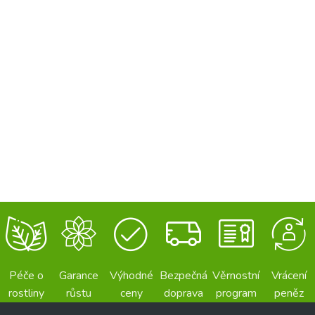
Péče o
Garance
Výhodné
Bezpečná
Věrnostní
Vrácení
rostliny
růstu
ceny
doprava
program
peněz