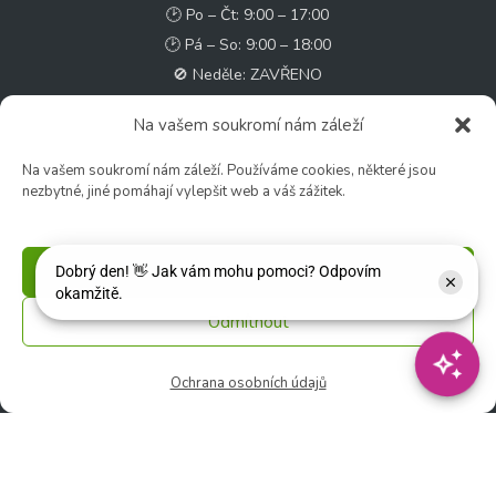
🕑 Po – Čt: 9:00 – 17:00
🕑 Pá – So: 9:00 – 18:00
🚫 Neděle: ZAVŘENO
Na vašem soukromí nám záleží
Květinářství
🕑 Ut – Pá: 9:00 - 12:00 │ 13:00 - 17:00
Na vašem soukromí nám záleží. Používáme cookies, některé jsou
🕑 So: 9:00 – 15:00
nezbytné, jiné pomáhají vylepšit web a váš zážitek.
🚫 Ne - Po: ZAVŘENO
Příjmout
Rychlý kontakt:
✉️ e-shop@zcstrakovo.cz
Odmítnout
Sledujte nás:
Ochrana osobních údajů