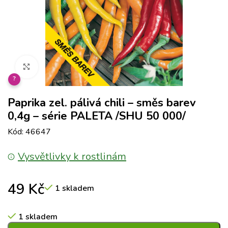
Klikněte pro zvětšení
?
Paprika zel. pálivá chili – směs barev
0,4g – série PALETA /SHU 50 000/
Kód: 46647
Vysvětlivky k rostlinám
49
Kč
1 skladem
1 skladem