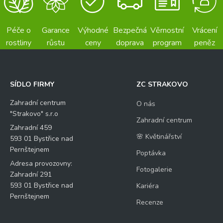
Péče o
Garance
Výhodné
Bezpečná
Věrnostní
Vrácení
rostliny
růstu
ceny
doprava
program
peněz
SÍDLO FIRMY
ZC STRAKOVO
Zahradní centrum
O nás
"Strakovo" s.r.o
Zahradní centrum
Zahradní 459
🌸 Květinářství
593 01 Bystřice nad
Pernštejnem
Poptávka
Adresa provozovny:
Fotogalerie
Zahradní 291
593 01 Bystřice nad
Kariéra
Pernštejnem
Recenze