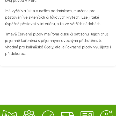
svůj původ v Peru.
Má vyšší vzrůst a v našich podmínkách je určena pro
pěstování ve sklenících či fóliových krytech. Lze ji také
úspěšně pěstovat v interiéru, a to ve větších nádobách.
Tmavě červené plody mají tvar disku či patizonu. Jejich chuť
je jemně kořeněná s příjemnými ovocnými příchutěmi. Je
vhodná pro kulinářské účely, ale její okrasné plody využijete i
při dekoraci.