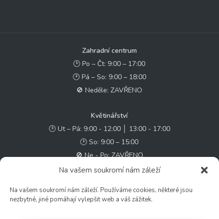
Zahradní centrum
🕑 Po – Čt: 9:00 – 17:00
🕑 Pá – So: 9:00 – 18:00
🚫 Neděle: ZAVŘENO
Květinářství
🕑 Ut – Pá: 9:00 - 12:00 │ 13:00 - 17:00
🕑 So: 9:00 – 15:00
🚫 Ne - Po: ZAVŘENO
Na vašem soukromí nám záleží
Rychlý kontakt:
Na vašem soukromí nám záleží. Používáme cookies, některé jsou
✉️ e-shop@zcstrakovo.cz
nezbytné, jiné pomáhají vylepšit web a váš zážitek.