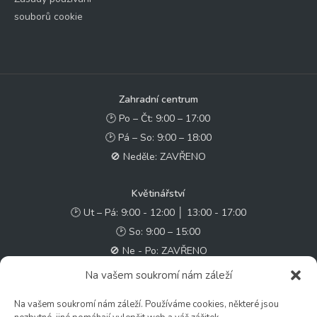
souborů cookie
Zahradní centrum
🕑 Po – Čt: 9:00 – 17:00
🕑 Pá – So: 9:00 – 18:00
🚫 Neděle: ZAVŘENO
Květinářství
🕑 Ut – Pá: 9:00 - 12:00 │ 13:00 - 17:00
🕑 So: 9:00 – 15:00
🚫 Ne - Po: ZAVŘENO
Na vašem soukromí nám záleží
Rychlý kontakt:
Na vašem soukromí nám záleží. Používáme cookies, některé jsou
✉️ e-shop@zcstrakovo.cz