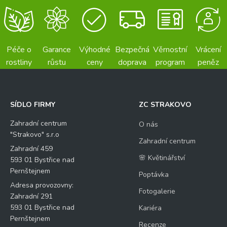
Péče o
Garance
Výhodné
Bezpečná
Věrnostní
Vrácení
rostliny
růstu
ceny
doprava
program
peněz
SÍDLO FIRMY
ZC STRAKOVO
Zahradní centrum
O nás
"Strakovo" s.r.o
Zahradní centrum
Zahradní 459
🌸 Květinářství
593 01 Bystřice nad
Pernštejnem
Poptávka
Adresa provozovny:
Fotogalerie
Zahradní 291
593 01 Bystřice nad
Kariéra
Pernštejnem
Recenze