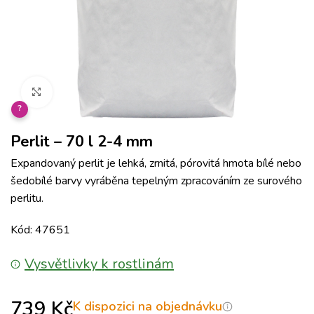
Klikněte pro zvětšení
?
Perlit – 70 l 2-4 mm
Expandovaný perlit je lehká, zrnitá, pórovitá hmota bílé nebo
šedobílé barvy vyráběna tepelným zpracováním ze surového
perlitu.
Kód: 47651
Vysvětlivky k rostlinám
739
Kč
K dispozici na objednávku