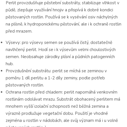
Perlit provzdušňuje pěstební substráty, stabilizuje vlhkost v
půdě, zlepšuje využívání hnojiv a přispívá k dobré kondici
pěstovaných rostlin. Používá se k vysévání osiv náchylných
na plísně, k hydroponickému pěstování, ale i k ochraně rostlin
před mrazem.
Výsevy: pro výsevy semen se používá čistý, dostatečně
navlhčený perlit. Hodí se i k výsevům velmi choulostivých
semen. Neobsahuje zárodky plísní a půdních patogenních
hub.
Provzdušnění substrátu: perlit se míchá se zeminou v
poměru 1 díl perlitu a 1-2 díly zeminy, podle potřeb
pěstovaných rostlin.
Ochrana rostlin před chladem: perlit napomáhá venkovním
rostlinám odolávat mrazu. Substrát obohacený perlitem má
mnohem vyšší izolační schopnosti než běžná zemina a
výrazně prodlužuje vegetační dobu. Použití je vhodné
zejména u rostlin v nádobách, ale svůj význam má i u volně