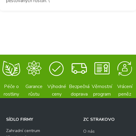
pěstovaných rostlin. \
Péče o
Garance
Výhodné
Bezpečná
Věrnostní
Vrácení
rostliny
růstu
ceny
doprava
program
peněz
SÍDLO FIRMY
ZC STRAKOVO
Zahradní centrum
O nás