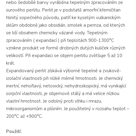
nebo šedobílé barvy vyráběna tepelným zpracováním ze
surového perlitu. Perlit je v podstatě amorfní křemičitan
hlinitý sopečného původu, patří ke kyselým vulkanickým
sklům obdobně jako obsidián, smolek a pemza, od kterých
se liší obsahem chemicky vázané vody. Tepelným
zpracováním ( expandací ) při teplotách 900-1300°C
vznikne produkt ve formě drobných dutých kuliček různých
velikostí. Při expandaci se objem perlitu zvětšuje 5 až 10
krát.
Expandovaný perlit získává výborné tepelné a zvukově-
izolační vlastnosti při nízké měrné hmotnosti. Je chemický
inertní, nehořlavý, netoxický, nehydroskopický, má vynikající
sorpční vlastnosti, je objemově stálý a má velice nízkou
vlastní hmotnost. Je odolný proti vlhku i mrazu,
mikroorganismům a plísním. Je použitelný v rozsahu teplot –
200°C až +900°C.
Použití: