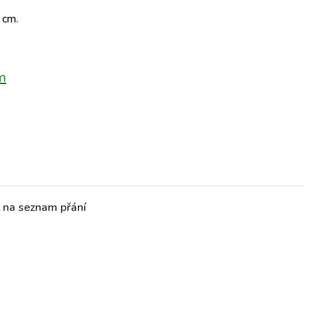
9 cm.
m
t na seznam přání