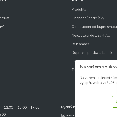
Produkty
ntrum
Obchodní podmínky
tví
Odstoupení od kupní smlo
Nejčastější dotazy (FAQ)
Reklamace
Doprava, platba a balné
Ochrana osobních údajů
Na vašem soukro
Zásady používání souborů 
Na vašem soukromí nám z
vylepšit web a váš zážite
Rychlý kontakt:
0 - 12:00 │ 13:00 - 17:00
5:00
✉️ e-shop@zcstrakovo.cz