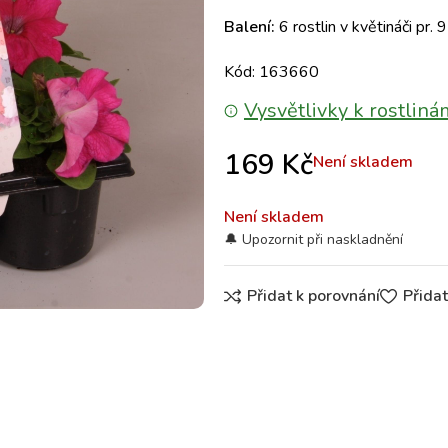
Balení:
6 rostlin v květináči pr. 
Kód: 163660
Vysvětlivky k rostliná
169
Kč
Není skladem
Není skladem
Přidat k porovnání
Přida