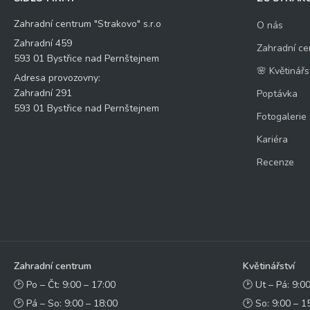
Zahradní centrum "Strakovo" s.r.o
O nás
Zahradní 459
Zahradní ce
593 01 Bystřice nad Pernštejnem
🌸 Květinářs
Adresa provozovny:
Zahradní 291
Poptávka
593 01 Bystřice nad Pernštejnem
Fotogalerie
Kariéra
Recenze
Zahradní centrum
Květinářství
🕑 Po – Čt: 9:00 – 17:00
🕑 Ut – Pá: 9:0
🕑 Pá – So: 9:00 – 18:00
🕑 So: 9:00 – 1