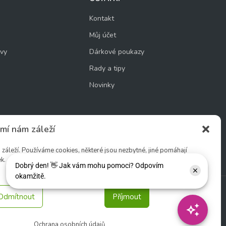
Kontakt
Můj účet
uvy
Dárkové poukazy
Rady a tipy
Novinky
mí nám záleží
cookie
áleží. Používáme cookies, některé jsou nezbytné, jiné pomáhají
k.
Odmítnout
Příjmout
Sledujte nás:
Ochrana osobních údajů