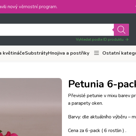
vili nový
věrnostní program
.
Vyhledat podle ID produktu
a květináče
Substráty
Hnojiva a postřiky
Ostatní kateg
Petunia 6-pac
Převislé petunie v mixu barev pr
a parapety oken.
Barvy: dle aktuálního výběru – m
Cena za 6-pack ( 6 rostlin ) .