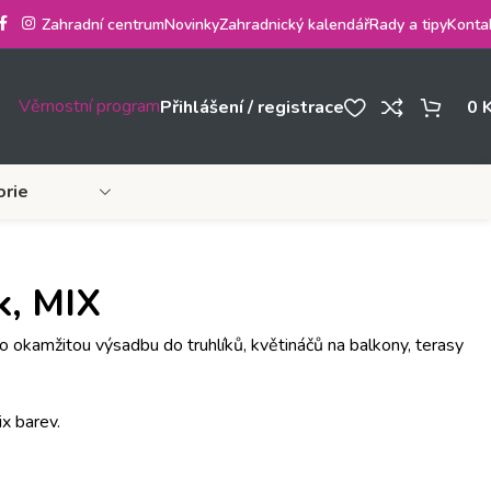
Zahradní centrum
Novinky
Zahradnický kalendář
Rady a tipy
Konta
Věrnostní program
Přihlášení / registrace
0
orie
k, MIX
o okamžitou výsadbu do truhlíků, květináčů na balkony, terasy
ix barev.