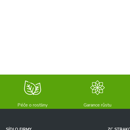
Péče o rostliny
Garance růstu
SÍDLO FIRMY
ZC STRAK