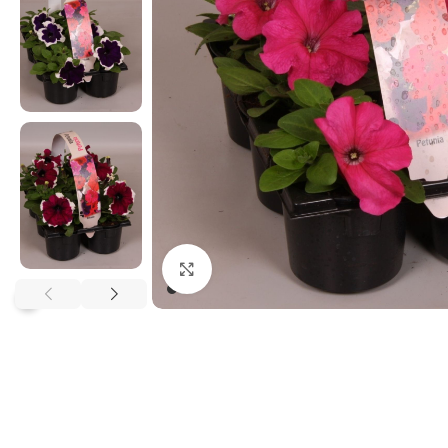
Klikněte pro zvětšení
?