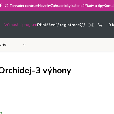
Zahradní centrum
Novinky
Zahradnický kalendář
Rady a tipy
Konta
Věrnostní program
Přihlášení / registrace
0
orie
Orchidej-3 výhony
m