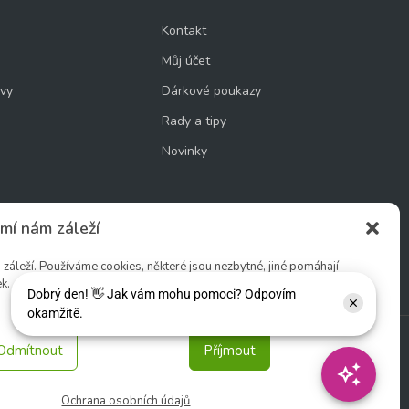
Kontakt
Můj účet
uvy
Dárkové poukazy
Rady a tipy
Novinky
mí nám záleží
cookie
áleží. Používáme cookies, některé jsou nezbytné, jiné pomáhají
k.
Odmítnout
Příjmout
Sledujte nás:
Ochrana osobních údajů