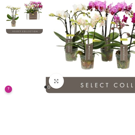
Klikněte pro zvětšení
?