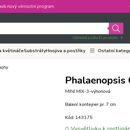
vili nový
věrnostní program
.
Vyhledat podle ID produktu
a květináče
Substráty
Hnojiva a postřiky
Ostatní kateg
hony
Phalaenopsis 
MINI MIX-3-výhonová
Balení: kontejner pr. 7 cm
Kód: 143175
Vysvětlivky k rostliná