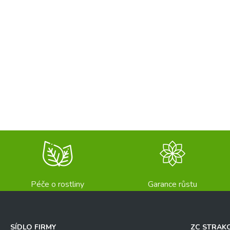
Péče o rostliny
Garance růstu
SÍDLO FIRMY
ZC STRAK