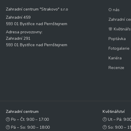
Zahradní centrum "Strakovo" s.r.o
O nás
Zahradní 459
Zahradní ce
593 01 Bystřice nad Pernštejnem
🌸 Květinářs
Adresa provozovny:
Zahradní 291
Poptávka
593 01 Bystřice nad Pernštejnem
Fotogalerie
Kariéra
Recenze
Zahradní centrum
Květinářství
🕑 Po – Čt: 9:00 – 17:00
🕑 Ut – Pá: 9:0
🕑 Pá – So: 9:00 – 18:00
🕑 So: 9:00 – 1