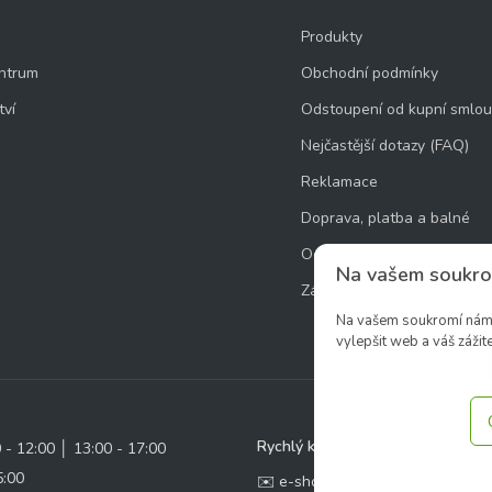
Produkty
ntrum
Obchodní podmínky
tví
Odstoupení od kupní smlo
Nejčastější dotazy (FAQ)
Reklamace
Doprava, platba a balné
Ochrana osobních údajů
Na vašem soukro
Zásady používání souborů 
Na vašem soukromí nám z
vylepšit web a váš zážite
Rychlý kontakt:
0 - 12:00 │ 13:00 - 17:00
5:00
✉️ e-shop@zcstrakovo.cz