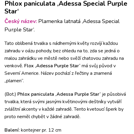
Phlox paniculata ‚Adessa Special Purple
Star‘
Český název:
Plamenka latnatá ‚Adessa Special
Purple Star‘.
Tato oblíbená trvalka s nádhernými květy rozvíjí každou
zahradu v oázu pohody, bez ohledu na to, zda se jedná o
malou zahrádku ve městě nebo svěží chatovou zahradu na
venkově.
Flox
‚Adessa Purple Star‘
má svůj původ v
Severní Americe.
Název pochází z řečtiny a znamená
„plamen“.
(Bot.)
Phlox paniculata ‚Adessa Purple Star‘
je působivá
trvalka, která svými jasnými květinovými deštníky vytváří
zvláštní akcenty v každé zahradě.
Tento kvetoucí šperk by
proto neměl chybět v žádné zahradě.
Balení:
kontejner pr. 12 cm