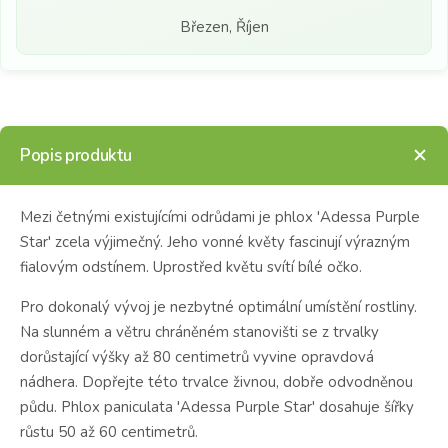
Březen, Říjen
Popis produktu
Mezi četnými existujícími odrůdami je phlox 'Adessa Purple
Star' zcela výjimečný.
Jeho vonné květy fascinují výrazným
fialovým odstínem.
Uprostřed květu svítí bílé očko.
Pro dokonalý vývoj je nezbytné optimální umístění rostliny.
Na slunném a větru chráněném stanovišti se z trvalky
dorůstající výšky až 80 centimetrů vyvine opravdová
nádhera.
Dopřejte této trvalce živnou, dob
ře odvodněnou
půdu. Phlox paniculata 'Adessa Purple Star' dosahuje šířky
růstu 50 až 60 centimetrů.