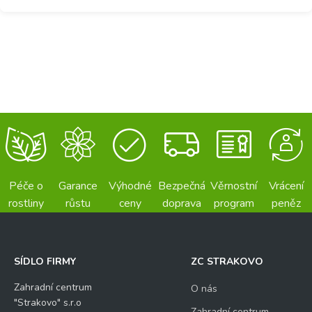
Péče o
Garance
Výhodné
Bezpečná
Věrnostní
Vrácení
rostliny
růstu
ceny
doprava
program
peněz
SÍDLO FIRMY
ZC STRAKOVO
Zahradní centrum
O nás
"Strakovo" s.r.o
Zahradní centrum