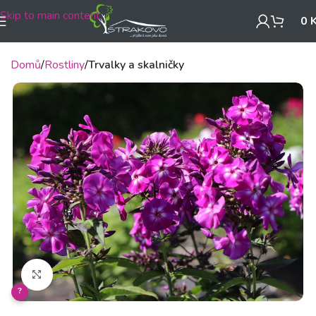
Skip to main content
0
Domů
Rostliny
Trvalky a skalničky
Klikněte pro zvětšení
?