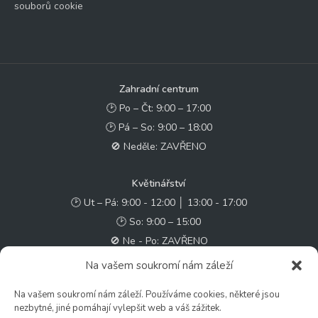
souborů cookie
Zahradní centrum
🕑 Po – Čt: 9:00 – 17:00
🕑 Pá – So: 9:00 – 18:00
🚫 Neděle: ZAVŘENO
Květinářství
🕑 Ut – Pá: 9:00 - 12:00 │ 13:00 - 17:00
🕑 So: 9:00 – 15:00
🚫 Ne - Po: ZAVŘENO
Na vašem soukromí nám záleží
Rychlý kontakt:
Na vašem soukromí nám záleží. Používáme cookies, některé jsou
✉️ e-shop@zcstrakovo.cz
nezbytné, jiné pomáhají vylepšit web a váš zážitek.