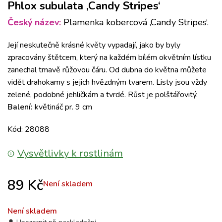
Phlox subulata ‚Candy Stripes‘
Český název:
Plamenka kobercová ‚Candy Stripes‘.
Její neskutečně krásné květy vypadají, jako by byly
zpracovány štětcem, který na každém bílém okvětním lístku
zanechal tmavě růžovou čáru. Od dubna do května můžete
vidět drahokamy s jejich hvězdným tvarem. Listy jsou vždy
zelené, podobné jehličkám a tvrdé. Růst je polštářovitý.
Balení:
květináč pr. 9 cm
Kód: 28088
Vysvětlivky k rostlinám
89
Kč
Není skladem
Není skladem