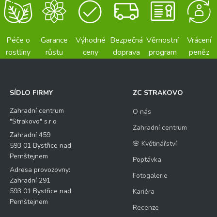
Péče o
Garance
Výhodné
Bezpečná
Věrnostní
Vrácení
rostliny
růstu
ceny
doprava
program
peněz
SÍDLO FIRMY
ZC STRAKOVO
Zahradní centrum
O nás
"Strakovo" s.r.o
Zahradní centrum
Zahradní 459
🌸 Květinářství
593 01 Bystřice nad
Pernštejnem
Poptávka
Adresa provozovny:
Fotogalerie
Zahradní 291
593 01 Bystřice nad
Kariéra
Pernštejnem
Recenze