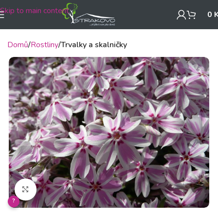
Skip to main content
0
Domů
Rostliny
Trvalky a skalničky
Klikněte pro zvětšení
?