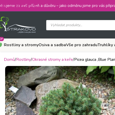
Skip to main content
ěkujeme za vaši přízeň a důvěru – jako odměnu jsme pro vás připra
OP
Rostliny a stromy
Osiva a sadba
Vše pro zahradu
Truhlíky 
Domů
Rostliny
Okrasné stromy a keře
Picea glauca ‚Blue Pla