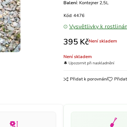
Balení:
Kontejner 2,5L
Kód: 4476
Vysvětlivky k rostliná
395
Kč
Není skladem
Není skladem
Přidat k porovnání
Přida