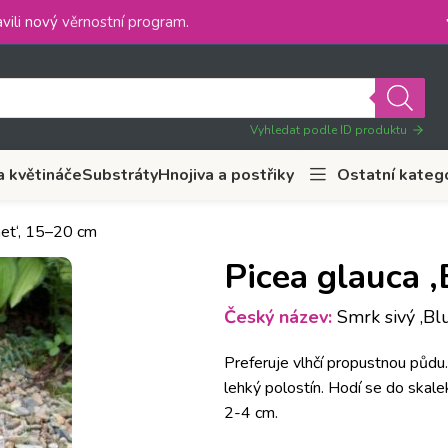
vili nový
věrnostní program
.
Vyhledat podle ID produktu
a květináče
Substráty
Hnojiva a postřiky
Ostatní kateg
net‘, 15–20 cm
Picea glauca ‚
Český název:
Smrk sivý ‚Blu
Preferuje vlhčí propustnou půdu
lehký polostín. Hodí se do skalek
2-4 cm.