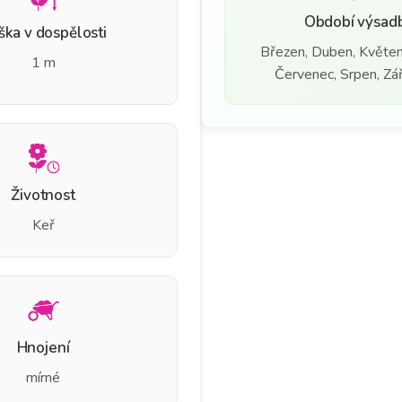
Období výsad
ška v dospělosti
Březen, Duben, Květen
1 m
Červenec, Srpen, Září
Životnost
Keř
Hnojení
mírné