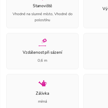
Stanoviště
Vý
Vhodné na slunné místo, Vhodné do
polostínu
Vzdálenost při sázení
0,6 m
Zálivka
mírná