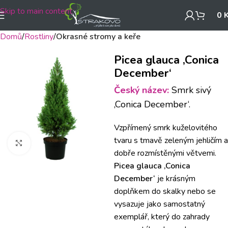
Skip to main content
0
Domů
Rostliny
Okrasné stromy a keře
Picea glauca ‚Conica
December‘
Český název:
Smrk sivý
‚Conica December‘.
Vzpřímený smrk kuželovitého
tvaru s tmavě zeleným jehličím a
Klikněte pro zvětšení
dobře rozmístěnými větvemi.
Picea glauca ‚Conica
December‘
je krásným
doplňkem do skalky nebo se
vysazuje jako samostatný
exemplář, který do zahrady