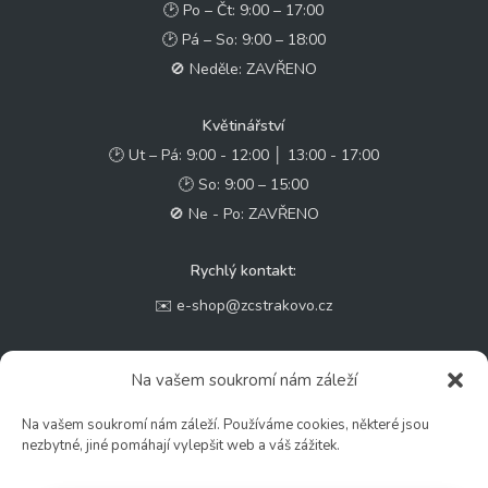
🕑 Po – Čt: 9:00 – 17:00
🕑 Pá – So: 9:00 – 18:00
🚫 Neděle: ZAVŘENO
Květinářství
🕑 Ut – Pá: 9:00 - 12:00 │ 13:00 - 17:00
🕑 So: 9:00 – 15:00
🚫 Ne - Po: ZAVŘENO
Rychlý kontakt:
✉️ e-shop@zcstrakovo.cz
Sledujte nás:
Na vašem soukromí nám záleží
Na vašem soukromí nám záleží. Používáme cookies, některé jsou
nezbytné, jiné pomáhají vylepšit web a váš zážitek.