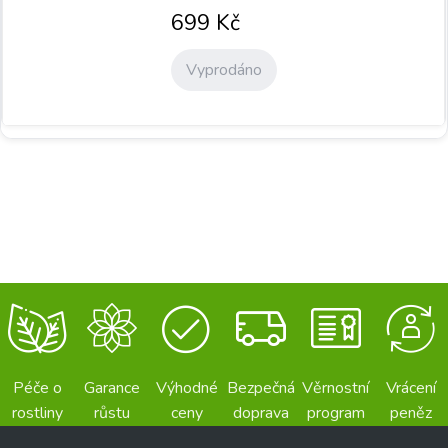
699
Kč
Vyprodáno
Péče o
Garance
Výhodné
Bezpečná
Věrnostní
Vrácení
rostliny
růstu
ceny
doprava
program
peněz