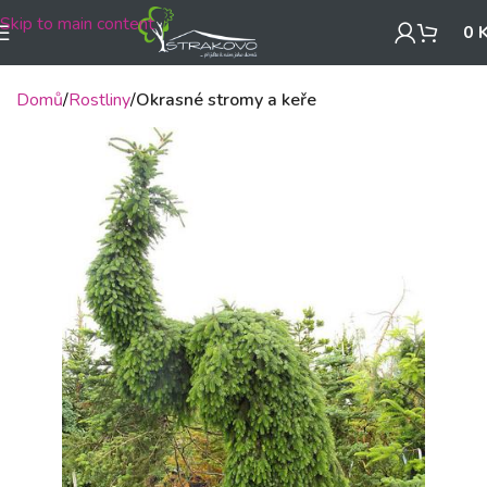
Skip to main content
0
Domů
Rostliny
Okrasné stromy a keře