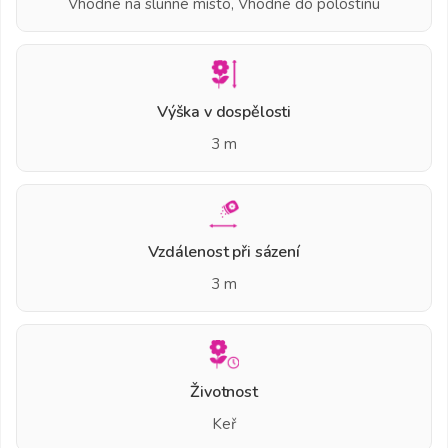
Vhodné na slunné místo, Vhodné do polostínu
Výška v dospělosti
3 m
Vzdálenost při sázení
3 m
Životnost
Keř