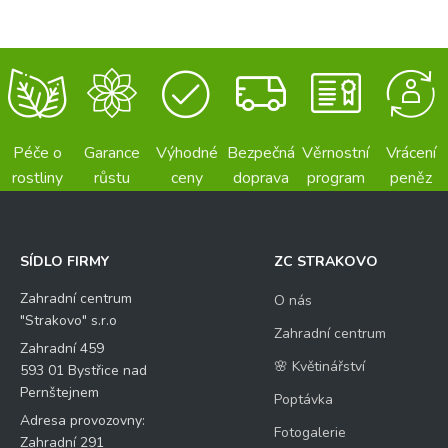
Péče o
Garance
Výhodné
Bezpečná
Věrnostní
Vrácení
rostliny
růstu
ceny
doprava
program
peněz
SÍDLO FIRMY
ZC STRAKOVO
Zahradní centrum
O nás
"Strakovo" s.r.o
Zahradní centrum
Zahradní 459
🌸 Květinářství
593 01 Bystřice nad
Pernštejnem
Poptávka
Adresa provozovny:
Fotogalerie
Zahradní 291