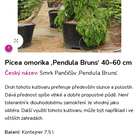
Klikněte pro zvětšení
?
Picea omorika ‚Pendula Bruns‘ 40–60 cm
Český název:
Smrk Pančičův ‚Pendula Bruns‘.
Druh tohoto kultivaru preferuje především slunce a polostín.
Dává přednost spíše vlhké a dobře propustné půdě. Není
tolerantní k dlouhodobému zamokření. Je vhodný jako
silitéra. Další využití tohoto kultivaru, může být například i ve
větších zahradách.
Balení:
Kontejner 7,5 l