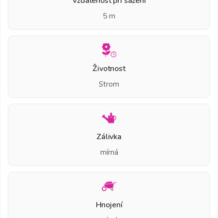
Vzdálenost při sázení
5 m
Životnost
Strom
Zálivka
mírná
Hnojení