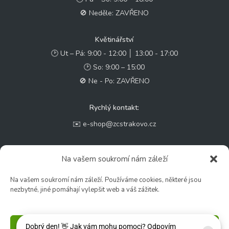
🚫 Neděle: ZAVŘENO
Květinářství
🕑 Ut – Pá: 9:00 - 12:00 │ 13:00 - 17:00
🕑 So: 9:00 – 15:00
🚫 Ne - Po: ZAVŘENO
Rychlý kontakt:
✉️ e-shop@zcstrakovo.cz
Sledujte nás:
Na vašem soukromí nám záleží
Na vašem soukromí nám záleží. Používáme cookies, některé jsou
nezbytné, jiné pomáhají vylepšit web a váš zážitek.
Příjmout