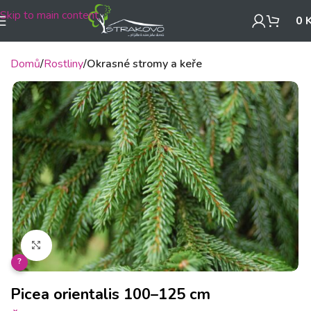
Skip to main content
0
Domů
Rostliny
Okrasné stromy a keře
Klikněte pro zvětšení
?
Picea orientalis 100–125 cm