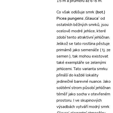
15 m a průměru až 6-8 m.
Co však odlišuje smrk
(bot.)
Picea pungens ‚Glauca‘
od
ostatních běžných smrků, jsou
ocelově modré jehlice, které
zdobí tento atraktivní jehličnan.
Jelikož se tato rostlina pěstuje
primárně jako semenáče ( tj. ze
semen ), tak mohou existovat
také ​​exempláře se zelenými
jehlicemi.
Tato varianta smrku
přináší do každé lokality
jedinečné barevné nuance.
Jako
solitérní strom působí jehličnan
téměř jako socha v otevřeném
prostoru.
I ve skupinových
výsadbách vytváří modrý smrk