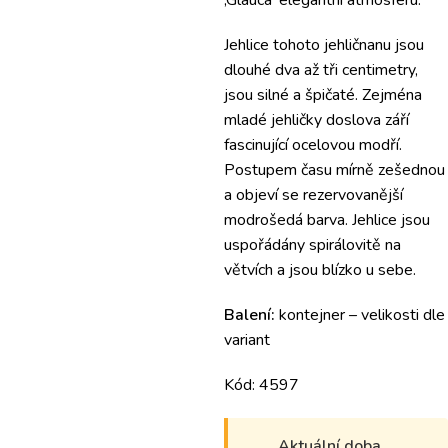
‚Glauca‘ elegantní atmosféru.
Jehlice tohoto jehličnanu jsou
dlouhé dva až tři centimetry,
jsou silné a špičaté.
Zejména
mladé jehličky doslova září
fascinující ocelovou modří.
Postupem času mírně zešednou
a objeví se rezervovanější
modrošedá barva.
Jehlice jsou
uspořádány spirálovitě na
větvích a jsou blízko u sebe.
Balení:
kontejner – velikosti dle
variant
Kód: 4597
Aktuální doba