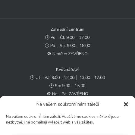
Zahradní centrum
🕑 Po – Čt: 9:00 – 17:00
🕑 Pá – So: 9:00 – 18:00
🚫 Neděle: ZAVŘENO
Květinářství
🕑 Ut – Pá: 9:00 - 12:00 │ 13:00 - 17:00
🕑 So: 9:00 – 15:00
🚫 Ne - Po: ZAVŘENO
Na vašem soukromí nám záleží
Rychlý kontakt:
Na vašem soukromí nám záleží. Používáme cookies, některé jsou
✉️ e-shop@zcstrakovo.cz
nezbytné, jiné pomáhají vylepšit web a váš zážitek.
Sledujte nás: