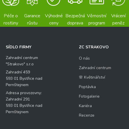
Péče o
Garance
Výhodné
Bezpečná
Věrnostní
Vrácení
rostliny
růstu
ceny
doprava
program
peněz
SÍDLO FIRMY
ZC STRAKOVO
Zahradní centrum
O nás
"Strakovo" s.r.o
Zahradní centrum
Zahradní 459
🌸 Květinářství
593 01 Bystřice nad
Pernštejnem
Poptávka
Adresa provozovny:
Fotogalerie
Zahradní 291
593 01 Bystřice nad
Kariéra
Pernštejnem
Recenze