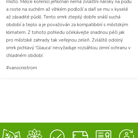
místo.
Mělce kořenící jehličnan nemá zvláštní nároky na půdu
a roste na suchém až vlhkém podloží a daří se mu
v kyselé
až zásadité půdě.
Tento smrk ztepilý dobře snáší suchá
období a teplo a je považován za kompatibilní s městským
klimatem.
Z tohoto pohledu očekávejte
snadnou péči jak
pro městské zahrady tak veřejnou zeleň.
Zvláště odolný
smrk pichlavý 'Glauca' nevyžaduje rozsáhlou zimní ochranu v
chladném období.
#vanocnistrom