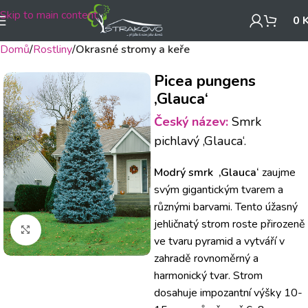
Skip to main content
0
Domů
Rostliny
Okrasné stromy a keře
Picea pungens
‚Glauca‘
Český název:
Smrk
pichlavý ‚Glauca‘.
Modrý smrk ‚Glauca‘
zaujme
svým gigantickým tvarem a
různými barvami.
Tento úžasný
jehličnatý s
trom roste přirozeně
Klikněte pro zvětšení
ve tvaru pyramid a vytváří v
zahradě rovnoměrný a
harmonický tvar.
Strom
dosahuje impozantní výšky 10-