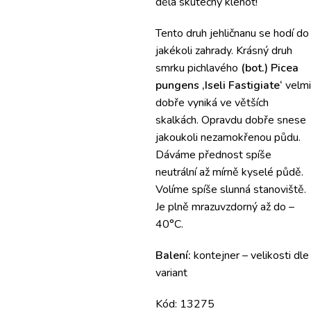
dělá skutečný klenot!
Tento druh jehličnanu se hodí do
jakékoli zahrady. Krásný druh
smrku pichlavého
(bot.) Picea
pungens ‚Iseli Fastigiate‘
velmi
dobře vyniká ve větších
skalkách. Opravdu dobře snese
jakoukoli nezamokřenou půdu.
Dáváme přednost spíše
neutrální až mírně kyselé půdě.
Volíme spíše slunná stanoviště.
Je plně mrazuvzdorný až do –
40°C.
Balení:
kontejner – velikosti dle
variant
Kód: 13275