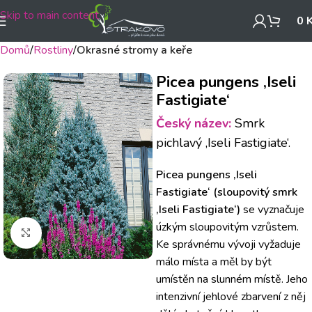
Skip to main content
0
Domů
Rostliny
Okrasné stromy a keře
Picea pungens ‚Iseli
Fastigiate‘
Český název:
Smrk
pichlavý ‚Iseli Fastigiate‘.
Picea pungens ‚Iseli
Fastigiate‘ (sloupovitý smrk
‚Iseli Fastigiate‘)
se vyznačuje
úzkým sloupovitým vzrůstem.
Klikněte pro zvětšení
Ke správnému vývoji vyžaduje
málo místa a měl by být
umístěn na slunném místě.
Jeho
intenzivní jehlové zbarvení z něj