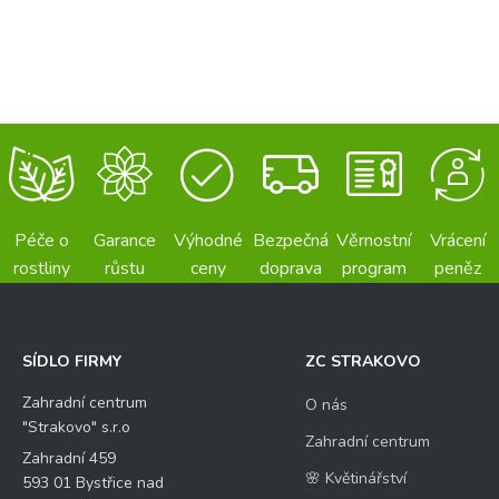
Péče o
Garance
Výhodné
Bezpečná
Věrnostní
Vrácení
rostliny
růstu
ceny
doprava
program
peněz
SÍDLO FIRMY
ZC STRAKOVO
Zahradní centrum
O nás
"Strakovo" s.r.o
Zahradní centrum
Zahradní 459
🌸 Květinářství
593 01 Bystřice nad